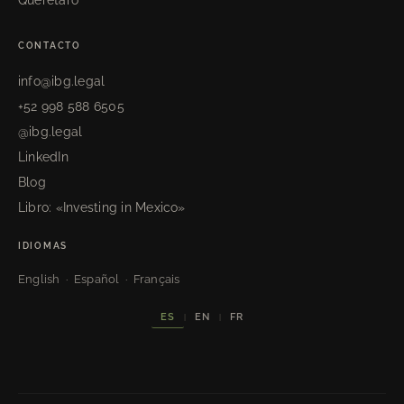
CONTACTO
info@ibg.legal
+52 998 588 6505
@ibg.legal
LinkedIn
Blog
Libro: «Investing in Mexico»
IDIOMAS
English · Español · Français
ES
EN
FR
|
|