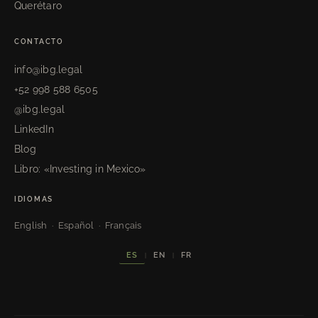
Querétaro
CONTACTO
info@ibg.legal
+52 998 588 6505
@ibg.legal
LinkedIn
Blog
Libro: «Investing in Mexico»
IDIOMAS
English · Español · Français
ES
EN
FR
|
|