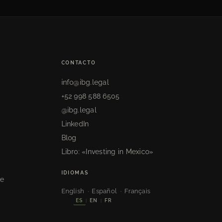
CONTACTO
info@ibg.legal
+52 998 588 6505
@ibg.legal
LinkedIn
Blog
Libro: «Investing in Mexico»
s
IDIOMAS
de
English · Español · Français
ES
EN
FR
|
|