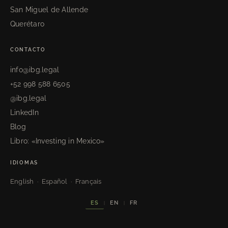
San Miguel de Allende
Querétaro
CONTACTO
info@ibg.legal
+52 998 588 6505
@ibg.legal
LinkedIn
Blog
Libro: «Investing in Mexico»
IDIOMAS
English · Español · Français
ES
EN
FR
|
|