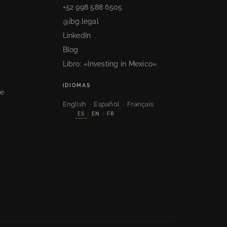
+52 998 588 6505
@ibg.legal
LinkedIn
Blog
Libro: «Investing in Mexico»
s
IDIOMAS
de
English · Español · Français
ES
EN
FR
|
|