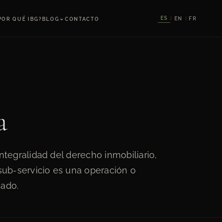
⌄
ES
EN
FR
POR QUÉ IBG?
BLOG
CONTACTO
|
|
a
ntegralidad del derecho inmobiliario,
 sub-servicio es una operación o
ado.