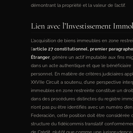
démontrant la propriété et la valeur de l’actif.
Lien avec l’Investissement Immo
L’acquisition de biens immeubles en zone restrei
l’
article 27 constitutionnel, premier paragraph
Étranger
, génère un actif imputable aux fins mig
dans un acte authentique et que le bénéficiaire
personnel. En matière de critères judiciaires appl
XXVIIe Circuit a soutenu, d’une perspective interpr
immeubles en zone restreinte constitue un droit
dans des procédures distinctes du registre immo
n’ont pas pu être identifiés avec un numéro d’en
Federación, cette position doit être considérée
structure du fidéicommis translatif conformément
de Crédit, plutôt que comme une jurisprudence 