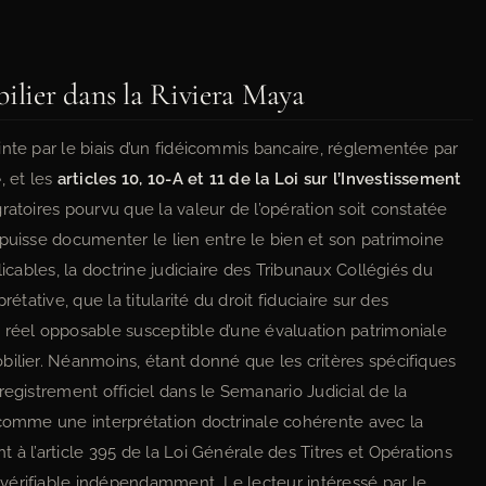
bilier dans la Riviera Maya
nte par le biais d’un fidéicommis bancaire, réglementée par
e
, et les
articles 10, 10-A et 11 de la Loi sur l’Investissement
ratoires pourvu que la valeur de l’opération soit constatée
 puisse documenter le lien entre le bien et son patrimoine
icables, la doctrine judiciaire des Tribunaux Collégiés du
étative, que la titularité du droit fiduciaire sur des
 réel opposable susceptible d’une évaluation patrimoniale
bilier. Néanmoins, étant donné que les critères spécifiques
registrement officiel dans le Semanario Judicial de la
 comme une interprétation doctrinale cohérente avec la
 à l’article 395 de la Loi Générale des Titres et Opérations
vérifiable indépendamment. Le lecteur intéressé par le