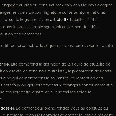
 engagée auprès du consulat mexicain dans le pays d’origine
ement de situation migratoire sur le territoire national
 Loi sur la Migration, à son
article 67
, habilite l’INM à
dans la pratique prolonge significativement les délais
ésolution des demandes.
 certitude raisonnable, la séquence opératoire suivante reflète
ande.
Elle comprend la définition de la figure de titularité de
sition directe en zone non restreinte), la préparation des états
origine qui démontreront la solvabilité, et l’obtention des
nts notariaux ou gouvernementaux étrangers conformément à
e requiert entre quatre et huit semaines selon la
e.
dossier.
Le demandeur prend rendez-vous au consulat du
e, présente le dossier complet et obtient le visa de résident