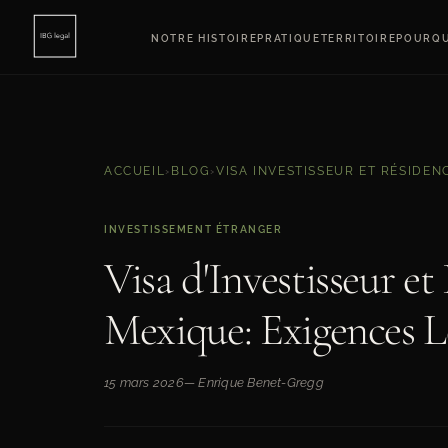
NOTRE HISTOIRE
PRATIQUE
TERRITOIRE
POURQU
ACCUEIL
›
BLOG
›
VISA INVESTISSEUR ET RÉSIDEN
INVESTISSEMENT ÉTRANGER
Visa d'Investisseur e
Mexique: Exigences L
15 mars 2026
— Enrique Benet-Gregg