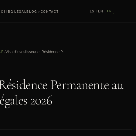
⌄
FR
ES
EN
OI IBG LEGAL
BLOG
CONTACT
|
|
Visa d'Investisseur et Résidence Permanente au Mexique: Exigences Légales 2026
CE
›
t Résidence Permanente au
égales 2026