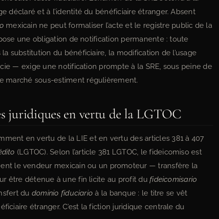
ge déclaré et à l’identité du bénéficiaire étranger. Absent
co
mexicain ne peut formaliser l’acte et le registre public de la
 impose une obligation de notification permanente : toute
la substitution du bénéficiaire, la modification de l’usage
iducie — exige une notification prompte à la SRE, sous peine de
 ce marché sous-estiment régulièrement.
es juridiques en vertu de la LGTOC
mment en vertu de la LIE et en vertu des articles 381 à 407
édito
(LGTOC). Selon l’article 381 LGTOC, le fideicomiso est
nt le vendeur mexicain ou un promoteur — transfère la
our être détenue à une fin licite au profit du
fideicomisario
ansfert du
dominio fiduciario
à la banque : le titre se vêt
iciaire étranger. C’est la fiction juridique centrale du