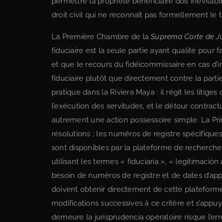
permettre la propriété bénéficiaire doit inévit
droit civil qui ne reconnaît pas formellement le t
La Première Chambre de la
Suprema Corte de Ju
fiduciaire est la seule partie ayant qualité pour f
et que le recours du fidéicommissaire en cas d’
fiduciaire plutôt que directement contre la part
pratique dans la Riviera Maya : il régit les litig
l’exécution des servitudes, et le détour contractu
autrement une action possessoire simple. La Prim
résolutions ; les numéros de registre spécifiques 
sont disponibles par la plateforme de recherche
utilisant les termes « fiduciaria », « legitimación
besoin de numéros de registre et de dates d’ap
doivent obtenir directement de cette plateforme 
modifications successives à ce critère et s’appuy
demeure la jurisprudencia opératoire risque l’err