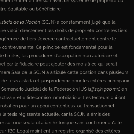
ablement entrer en tension avec un système de propriété du
itre équitable ou bénéficiaire.
sticia de la Nación
(SCJN) a constamment jugé que la
aire valoir directement les droits de propriété contre les tiers,
ingérence de tiers s’exerce contractuellement contre le
ie contrevenante. Ce principe est fondamental pour la
es de limites, les procédures d’occupation non autorisée et
el par la fiduciaire peut ajouter des mois à ce qui serait
era Sala de la SCJN a articulé cette position dans plusieurs
de tesis aislada et jurisprudencia pour les critères principaux
 Semanario Judicial de la Federación IUS (
sjf.scjn.gob.mx
) en
 activa » et « fideicomiso inmobiliario ». Les lecteurs qui ont
probation pour un appui contentieux ou transactionnel
la tesis régissante actuelle, car la SCJN a émis des
er sur une seule citation historique sans confirmer qu’elle
eur. IBG Legal maintient un registre organisé des critères