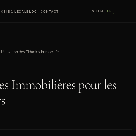
⌄
FR
ES
EN
OI IBG LEGAL
BLOG
CONTACT
|
|
Utilisation des Fiducies Immobilières pour les Investisseurs Étrangers
›
ies Immobilières pour les
rs