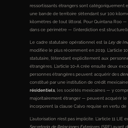
ressortissants étrangers sont catégoriquement exc
une bande de territoire s’étendant sur 100 kilomè
kilomètres de tout littoral. Pour Quintana Roo —
dans ce périmètre — l’interdiction est structurel
Le cadre statutaire opérationnel est la
Ley de In
modifiée le plus récemment en 2019. L’article 10
statutaire, l’étendant explicitement aux perso
étrangères. L’article 10-A crée ensuite deux exce
personnes étrangères peuvent acquérir des
der
constitué par une institution de crédit mexicaine a
résidentiels
, les sociétés mexicaines — y compr
majoritairement étranger — peuvent acquérir le t
incorporent la clause Calvo requise en vertu de 
L’autorisation n’est pas implicite. L’article 11 LI
Secretaría de Relaciones Exteriores
(SRE) avant d’