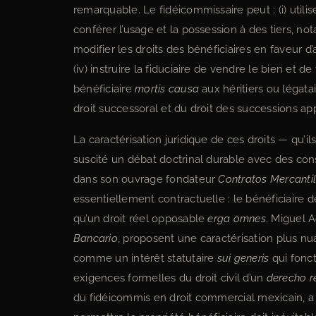
remarquable. Le fidéicommissaire peut : (i) utiliser
conférer l’usage et la possession à des tiers, not
modifier les droits des bénéficiaires en faveur d
(iv) instruire la fiduciaire de vendre le bien et de
bénéficiaire
mortis causa
aux héritiers ou légata
droit successoral et du droit des successions app
La caractérisation juridique de ces droits — qu’i
suscité un débat doctrinal durable avec des co
dans son ouvrage fondateur
Contratos Mercanti
essentiellement contractuelle : le bénéficiaire d
qu’un droit réel opposable
erga omnes
. Miguel 
Bancario
, proposent une caractérisation plus nua
comme un intérêt statutaire
sui generis
qui fonct
exigences formelles du droit civil d’un
derecho r
du fidéicommis en droit commercial mexicain, a