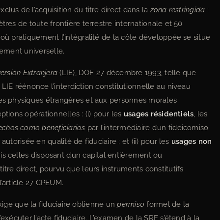
lus de l’acquisition du titre direct dans la
zona restringida
:
tres de toute frontière terrestre internationale et 50
 où pratiquement l’intégralité de la côte développée se situe
lement universelle.
versión Extranjera
(LIE), DOF 27 décembre 1993, telle que
 LIE réénonce l’interdiction constitutionnelle au niveau
nnes physiques étrangères et aux personnes morales
ptions opérationnelles : (i) pour les
usages résidentiels
, les
echos como beneficiarios
par l’intermédiaire d’un fideicomiso
utorisée en qualité de fiduciaire ; et (ii) pour les
usages non
is celles disposant d’un capital entièrement ou
itre direct, pourvu que leurs instruments constitutifs
l’article 27 CPEUM.
E exige que la fiduciaire obtienne un
permiso
formel de la
exécuter l’acte fiduciaire. L’examen de la SRE s’étend à la