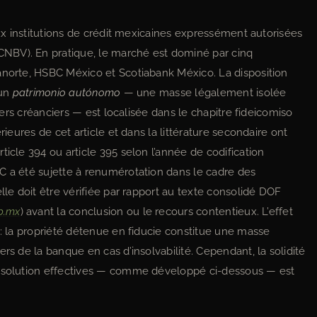
aux institutions de crédit mexicaines expressément autorisées
CNBV). En pratique, le marché est dominé par cinq
anorte, HSBC México et Scotiabank México. La disposition
 un
patrimonio autónomo
— une masse légalement isolée
tiers créanciers — est localisée dans le chapitre fideicomiso
rieures de cet article et dans la littérature secondaire ont
ticle 394 ou article 395 selon l’année de codification
C a été sujette à renumérotation dans le cadre des
lle doit être vérifiée par rapport au texte consolidé DOF
b.mx
) avant la conclusion ou le recours contentieux. L’effet
 : la propriété détenue en fiducie constitue une masse
rs de la banque en cas d’insolvabilité. Cependant, la solidité
résolution effectives — comme développé ci-dessous — est