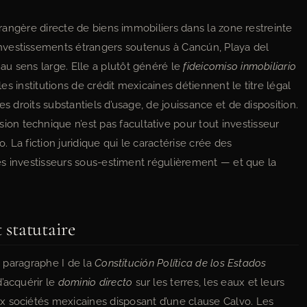
étrangère directe de biens immobiliers dans la zone restreinte
nvestissements étrangers soutenus à Cancún, Playa del
u sens large. Elle a plutôt généré le
fideicomiso inmobiliario
les institutions de crédit mexicaines détiennent le titre légal
es droits substantiels d’usage, de jouissance et de disposition.
n technique n’est pas facultative pour tout investisseur
 La fiction juridique qui le caractérise crée des
 les investisseurs sous-estiment régulièrement — et que la
 statutaire
7, paragraphe I de la
Constitución Política de los Estados
d’acquérir le
dominio directo
sur les terres, les eaux et leurs
x sociétés mexicaines disposant d’une clause Calvo. Les