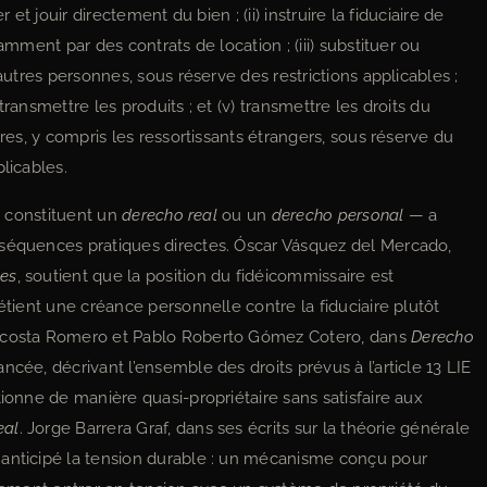
 et jouir directement du bien ; (ii) instruire la fiduciaire de
amment par des contrats de location ; (iii) substituer ou
’autres personnes, sous réserve des restrictions applicables ;
 transmettre les produits ; et (v) transmettre les droits du
ires, y compris les ressortissants étrangers, sous réserve du
licables.
ls constituent un
derecho real
ou un
derecho personal
— a
nséquences pratiques directes. Óscar Vásquez del Mercado,
les
, soutient que la position du fidéicommissaire est
étient une créance personnelle contre la fiduciaire plutôt
Acosta Romero et Pablo Roberto Gómez Cotero, dans
Derecho
ncée, décrivant l’ensemble des droits prévus à l’article 13 LIE
ionne de manière quasi-propriétaire sans satisfaire aux
eal
. Jorge Barrera Graf, dans ses écrits sur la théorie générale
 anticipé la tension durable : un mécanisme conçu pour