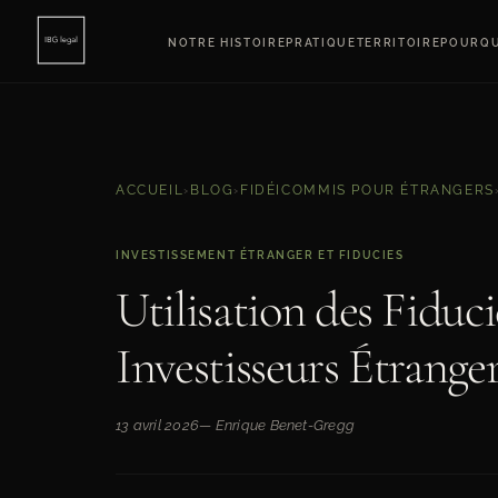
NOTRE HISTOIRE
PRATIQUE
TERRITOIRE
POURQU
ACCUEIL
›
BLOG
›
FIDÉICOMMIS POUR ÉTRANGERS
INVESTISSEMENT ÉTRANGER ET FIDUCIES
Utilisation des Fiduc
Investisseurs Étrange
13 avril 2026
— Enrique Benet-Gregg