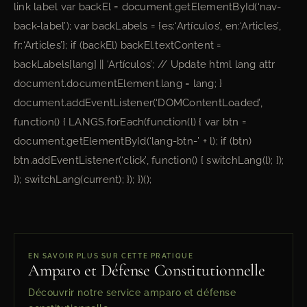
link label var backEl = document.getElementById(‘nav-
back-label’); var backLabels = {es:‘Artículos’, en:‘Articles’,
fr:‘Articles’}; if (backEl) backEl.textContent =
backLabels[lang] || ‘Artículos’; // Update html lang attr
document.documentElement.lang = lang; }
document.addEventListener(‘DOMContentLoaded’,
function() { LANGS.forEach(function(l) { var btn =
document.getElementById(‘lang-btn-’ + l); if (btn)
btn.addEventListener(‘click’, function() { switchLang(l); });
}); switchLang(current); }); })();
EN SAVOIR PLUS SUR CETTE PRATIQUE
Amparo et Défense Constitutionnelle
Découvrir notre service amparo et défense