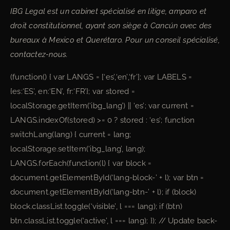
IBG Legal est un cabinet spécialisé en litige, amparo et
droit constitutionnel, ayant son siège à Cancún avec des
bureaux à Mexico et Querétaro. Pour un conseil spécialisé,
contactez-nous.
(function() { var LANGS = [‘es’,‘en’,‘fr’]; var LABELS =
{es:‘ES’, en:‘EN’, fr:‘FR’}; var stored =
localStorage.getItem(‘ibg_lang’) || ‘es’; var current =
LANGS.indexOf(stored) >= 0 ? stored : ‘es’; function
switchLang(lang) { current = lang;
localStorage.setItem(‘ibg_lang’, lang);
LANGS.forEach(function(l) { var block =
document.getElementById(‘lang-block-’ + l); var btn =
document.getElementById(‘lang-btn-’ + l); if (block)
block.classList.toggle(‘visible’, l === lang); if (btn)
btn.classList.toggle(‘active’, l === lang); }); // Update back-