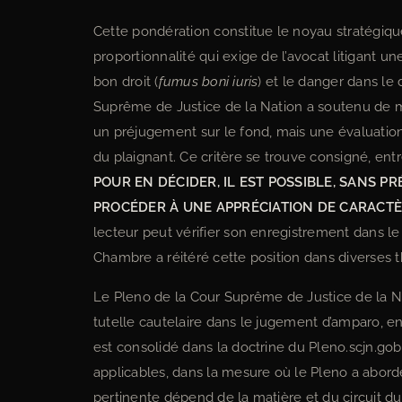
Cette pondération constitue le noyau stratégiqu
proportionnalité qui exige de l’avocat litigant u
bon droit (
fumus boni iuris
) et le danger dans le d
Suprême de Justice de la Nation a soutenu de m
un préjugement sur le fond, mais une évaluation 
du plaignant. Ce critère se trouve consigné, entr
POUR EN DÉCIDER, IL EST POSSIBLE, SANS P
PROCÉDER À UNE APPRÉCIATION DE CARACTÈR
lecteur peut vérifier son enregistrement dans l
Chambre a réitéré cette position dans diverses
Le Pleno de la Cour Suprême de Justice de la Nati
tutelle cautelaire dans le jugement d’amparo, en l
est consolidé dans la doctrine du Pleno.scjn.gob
applicables, dans la mesure où le Pleno a abord
pertinente dépend de la matière et du circuit du