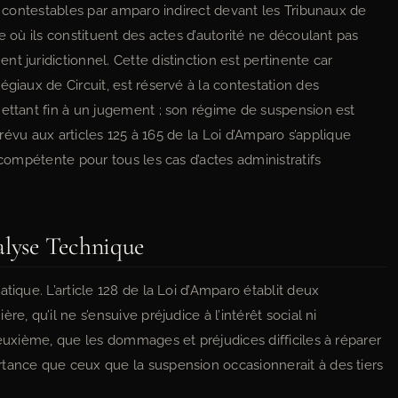
nt contestables par amparo indirect devant les Tribunaux de
e où ils constituent des actes d’autorité ne découlant pas
t juridictionnel. Cette distinction est pertinente car
égiaux de Circuit, est réservé à la contestation des
mettant fin à un jugement ; son régime de suspension est
 prévu aux articles 125 à 165 de la Loi d’Amparo s’applique
 compétente pour tous les cas d’actes administratifs
alyse Technique
tique. L’article 128 de la Loi d’Amparo établit deux
e, qu’il ne s’ensuive préjudice à l’intérêt social ni
deuxième, que les dommages et préjudices difficiles à réparer
tance que ceux que la suspension occasionnerait à des tiers