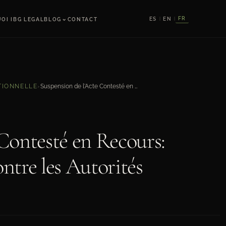
⌄
FR
ES
EN
OI IBG LEGAL
BLOG
CONTACT
|
|
Suspension de l'Acte Contesté en Recours: Protection Urgente contre les Autorités
TIONNELLE
›
Contesté en Recours:
ntre les Autorités