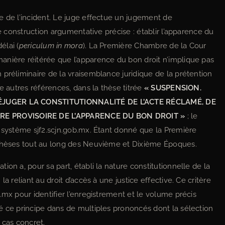
e de l’incident. Le juge effectue un jugement de
ne construction argumentative précise : établir l’apparence du
élai (
periculum in mora
). La Première Chambre de la Cour
anière réitérée que l’apparence du bon droit n’implique pas
préliminaire de la vraisemblance juridique de la prétention
e autres références, dans la thèse titrée
« SUSPENSION.
RÉJUGER LA CONSTITUTIONNALITÉ DE L’ACTE RÉCLAMÉ, DE
E PROVISOIRE DE L’APPARENCE DU BON DROIT »
; le
e système sjf2.scjn.gob.mx. Étant donné que la Première
 thèses tout au long des Neuvième et Dixième Époques.
on a, pour sa part, établi la nature constitutionnelle de la
a reliant au droit d’accès à une justice effective. Ce critère
.mx pour identifier l’enregistrement et le volume précis
é ce principe dans de multiples prononcés dont la sélection
 cas concret.