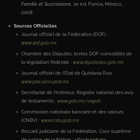
Famille et Successions
. 2e éd. Porrúa, México,
2008.
Sources Officielles
Journal officiel de la Fédération (DOF) :
www.dof.gob.mx
Chambre des Députés, textes DOF-consolidés de
la législation fédérale :
www.diputados.gob.mx
Journal officiel de l’État de Quintana Roo :
www.poe.qroo.gob.mx
Secrétariat de l’Intérieur, Registre national des avis
de testaments :
www.gob.mx/segob
Commission nationale bancaire et des valeurs
(CNBV) :
www.cnbv.gob.mx
Recueil judiciaire de la Fédération, Cour suprême
de justice de la Nation :
sjf.scjn.gob.mx