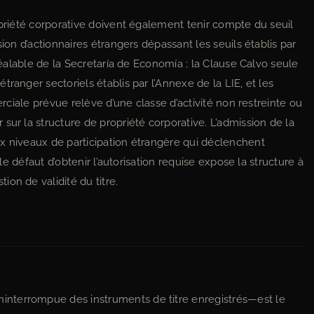
opriété corporative doivent également tenir compte du seuil
sion d’actionnaires étrangers dépassant les seuils établis par
préalable de la Secretaría de Economía ; la Clause Calvo seule
ranger sectoriels établis par l’Annexe de la LIE, et les
erciale prévue relève d’une classe d’activité non restreinte ou
sur la structure de propriété corporative. L’admission de la
x niveaux de participation étrangère qui déclenchent
 le défaut d’obtenir l’autorisation requise expose la structure à
on de validité du titre.
nterrompue des instruments de titre enregistrés—est le