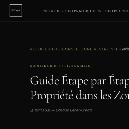
NOTRE HISTOIRE
PRATIQUE
TERRITOIRE
POURQU
ACCUEIL
›
BLOG
›
CONSEIL ZONE RESTREINTE
›
QUINTANA ROO ET RIVIERA MAYA
Guide Étape par Éta
Propriété dans les Zo
13 avril 2026
— Enrique Benet-Gregg