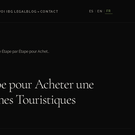
⌄
FR
ES
EN
OI IBG LEGAL
BLOG
CONTACT
|
|
Guide Étape par Étape pour Acheter une Propriété dans les Zones Touristiques
pe pour Acheter une
nes Touristiques