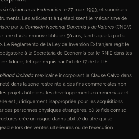
ario Oficial de la Federación
le 27 mars 1993, et soumise à
struments. Les articles 11 à 14 établissent le mécanisme de
risée par la
Comisión Nacional Bancaria y de Valores
(CNBV)
our une durée renouvelable de 50 ans, tandis que la partie
o
. Le Reglamento de la Ley de Inversión Extranjera régit le
n obligatoire à la Secretaría de Economía par le RNIE dans les
e fiducie, tel que requis par l’article 17 de la LIE.
ilidad limitada
mexicaine incorporant la Clause Calvo dans
riété dans la zone restreinte à des fins commerciales non
r les projets hôteliers, les développements commerciaux et
 elle est juridiquement inappropriée pour les acquisitions
ar des personnes physiques étrangères, où le fideicomiso
uctures crée un risque d’annulabilité du titre qui se
ble lors des ventes ultérieures ou de l’exécution