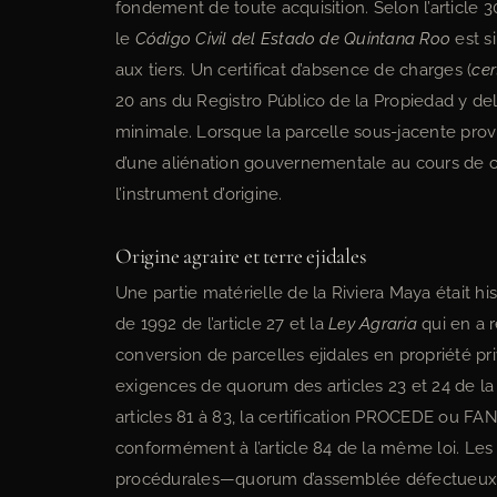
fondement de toute acquisition. Selon l’article 
le
Código Civil del Estado de Quintana Roo
est s
aux tiers. Un certificat d’absence de charges (
cer
20 ans du Registro Público de la Propiedad y de
minimale. Lorsque la parcelle sous-jacente prov
d’une aliénation gouvernementale au cours de cett
l’instrument d’origine.
Origine agraire et terre ejidales
Une partie matérielle de la Riviera Maya était hi
de 1992 de l’article 27 et la
Ley Agraria
qui en a r
conversion de parcelles ejidales en propriété pr
exigences de quorum des articles 23 et 24 de la L
articles 81 à 83, la certification PROCEDE ou FAN
conformément à l’article 84 de la même loi. Les
procédurales—quorum d’assemblée défectueux, 