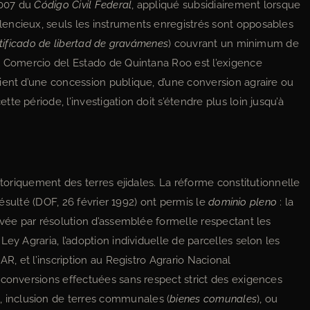
3007 du
Código Civil Federal
, appliqué subsidiairement lorsque
ilencieux, seuls les instruments enregistrés sont opposables
tificado de libertad de gravámenes
) couvrant un minimum de
l Comercio del Estado de Quintana Roo est l’exigence
ient d’une concession publique, d’une conversion agraire ou
e période, l’investigation doit s’étendre plus loin jusqu’à
storiquement des terres ejidales. La réforme constitutionnelle
ésulté (DOF, 26 février 1992) ont permis le
dominio pleno
: la
ivée par résolution d’assemblée formelle respectant les
ey Agraria, l’adoption individuelle de parcelles selon les
AR, et l’inscription au Registro Agrario Nacional
 conversions effectuées sans respect strict des exigences
inclusion de terres communales (
bienes comunales
), ou