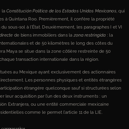
e la
Constitución Política de los Estados Unidos Mexicanos
, qui
s à Quintana Roo. Premièrement, il confère la propriété
s du sous-sol à l’État. Deuxièmement, les paragraphes I et VI
directe
de biens immobiliers dans la
zona restringida
: la
nternationales et de 50 kilomètres le long des côtes du
ra Maya se situe dans la zone côtière restreinte de 50
 chaque transaction internationale dans la région.
stituées au Mexique ayant exclusivement des actionnaires
directement. Les personnes physiques et entités étrangères
rticipation étrangère quelconque sauf si structurées selon
r leur acquisition par l’un des deux instruments : un
sión Extranjera, ou une entité commerciale mexicaine
identielles comme le permet l’article 11 de la LIE.
 corporative