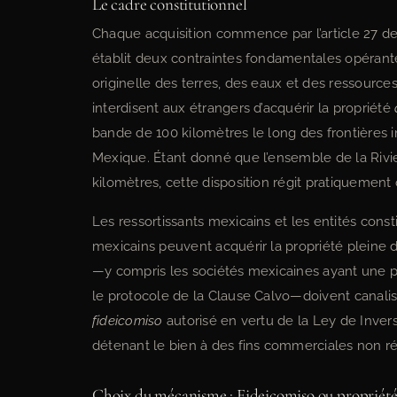
Le cadre constitutionnel
Chaque acquisition commence par l’article 27 d
établit deux contraintes fondamentales opérante
originelle des terres, des eaux et des ressource
interdisent aux étrangers d’acquérir la propriété
bande de 100 kilomètres le long des frontières i
Mexique. Étant donné que l’ensemble de la Rivie
kilomètres, cette disposition régit pratiquement
Les ressortissants mexicains et les entités con
mexicains peuvent acquérir la propriété pleine 
—y compris les sociétés mexicaines ayant une pa
le protocole de la Clause Calvo—doivent canalise
fideicomiso
autorisé en vertu de la Ley de Inver
détenant le bien à des fins commerciales non rés
Choix du mécanisme : Fideicomiso ou propriété