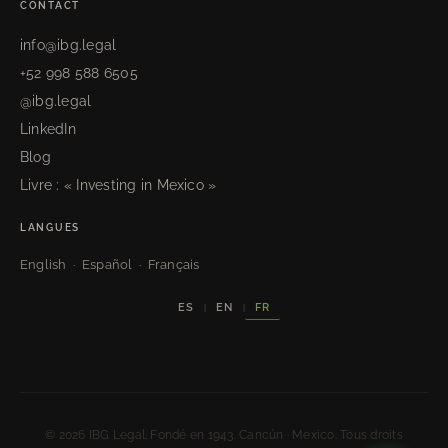
CONTACT
info@ibg.legal
+52 998 588 6505
@ibg.legal
LinkedIn
Blog
Livre : « Investing in Mexico »
LANGUES
English · Español · Français
FR
ES
EN
|
|
© 2026 IBG Legal. Fondé en 1943. Cancún · Mexico. Tous droits