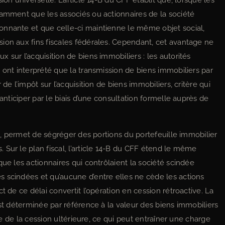
ion universelle. L’article 14-B du CFF établit que, lorsque les
tamment que les associés ou actionnaires de la société
onnante et que celle-ci maintienne le même objet social,
ion aux fins fiscales fédérales. Cependant, cet avantage ne
 sur l’acquisition de biens immobiliers : les autorités
 ont interprété que la transmission de biens immobiliers par
de l’impôt sur l’acquisition de biens immobiliers, critère qui
’anticiper par le biais d’une consultation formelle auprès de
SM, permet de ségréger des portions du portefeuille immobilier
Sur le plan fiscal, l’article 14-B du CFF étend le même
que les actionnaires qui contrôlaient la société scindée
 scindées et qu’aucune d’entre elles ne cède les actions
t de ce délai convertit l’opération en cession rétroactive. La
est déterminée par référence à la valeur des biens immobiliers
ate de la cession ultérieure, ce qui peut entraîner une charge