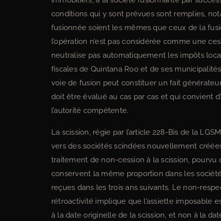
immobiliers, à la société fusionnante par success
conditions qui y sont prévues sont remplies, no
fusionnée soient les mêmes que ceux de la fusi
l’opération n’est pas considérée comme une cess
neutralise pas automatiquement les impôts locaux
fiscales de Quintana Roo et de ses municipalités
voie de fusion peut constituer un fait générateur 
doit être évalué au cas par cas et qui convient d
l’autorité compétente.
La scission, régie par l’article 228-Bis de la LG
vers des sociétés scindées nouvellement créées. 
traitement de non-cession à la scission, pourvu 
conservent la même proportion dans les sociétés
reçues dans les trois ans suivants. Le non-respec
rétroactivité implique que l’assiette imposable 
à la date originelle de la scission, et non à la d