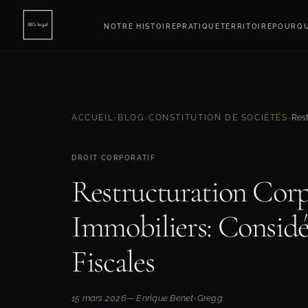
NOTRE HISTOIRE
PRATIQUE
TERRITOIRE
POURQU
ACCUEIL
›
BLOG
›
CONSTITUTION DE SOCIÉTÉS
›
DROIT CORPORATIF
Restructuration Corpo
Immobiliers: Considér
Fiscales
15 mars 2026
— Enrique Benet-Gregg