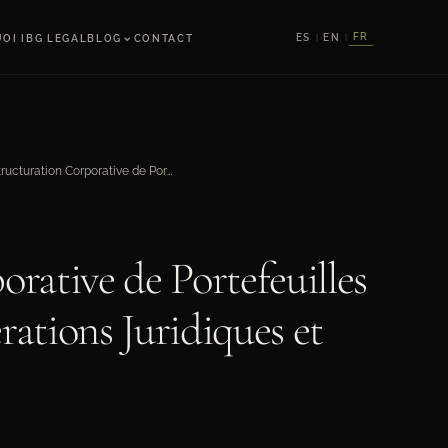
⌄
FR
ES
EN
OI IBG LEGAL
BLOG
CONTACT
|
|
Restructuration Corporative de Portefeuilles Immobiliers: Considérations Juridiques et Fiscales
rative de Portefeuilles
ations Juridiques et