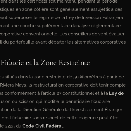
ent dans les certificats soit maintenu pendant la période
istiques en zone côtière sont généralement assujettis à des
 peut superposer le régime de la Ley de Inversión Extranjera
nérant une couche supplémentaire d’analyse réglementaire
corporative conventionnelle. Les conseillers doivent évaluer
l du portefeuille avant d’écarter les alternatives corporatives.
Fiducie et la Zone Restreinte
situés dans la zone restreinte de 50 kilomètres à partir de
Riviera Maya, la restructuration corporative doit tenir compte
ées conformément à l’article 27 constitutionnel et à la
Ley de
 fusion ou scission qui modifie le bénéficiaire fiduciaire
isation de la Direction Générale de l’Investissement Étranger
 droit fiduciaire sans respect de cette exigence peut être
cle 2225 du
Code Civil Fédéral
.