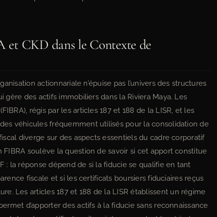
RA et CKD dans le Contexte de
organisation actionnariale n’épuise pas l’univers des structures
ui gère des actifs immobiliers dans la Riviera Maya. Les
IBRA), régis par les articles 187 et 188 de la LISR, et les
t des véhicules fréquemment utilisés pour la consolidation de
 fiscal diverge sur des aspects essentiels du cadre corporatif
n FIBRA soulève la question de savoir si cet apport constitue
F : la réponse dépend de si la fiducie se qualifie en tant
rence fiscale et si les certificats boursiers fiduciaires reçus
e. Les articles 187 et 188 de la LISR établissent un régime
 permet d’apporter des actifs à la fiducie sans reconnaissance