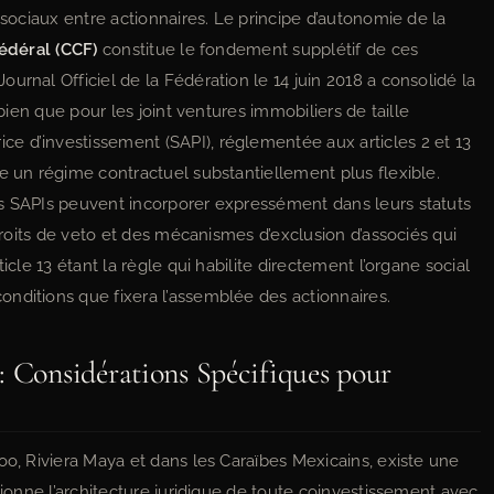
asociaux entre actionnaires. Le principe d’autonomie de la
édéral (CCF)
constitue le fondement supplétif de ces
urnal Officiel de la Fédération le 14 juin 2018 a consolidé la
 bien que pour les joint ventures immobiliers de taille
e d’investissement (SAPI), réglementée aux articles 2 et 13
fre un régime contractuel substantiellement plus flexible.
es SAPIs peuvent incorporer expressément dans leurs statuts
 droits de veto et des mécanismes d’exclusion d’associés qui
icle 13 étant la règle qui habilite directement l’organe social
nditions que fixera l’assemblée des actionnaires.
: Considérations Spécifiques pour
oo, Riviera Maya et dans les Caraïbes Mexicains, existe une
tionne l’architecture juridique de toute coinvestissement avec