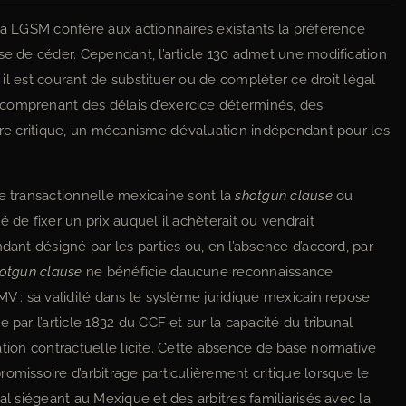
 la LGSM confère aux actionnaires existants la préférence
se de céder. Cependant, l’article 130 admet une modification
, il est courant de substituer ou de compléter ce droit légal
comprenant des délais d’exercice déterminés, des
ère critique, un mécanisme d’évaluation indépendant pour les
ue transactionnelle mexicaine sont la
shotgun clause
ou
 de fixer un prix auquel il achèterait ou vendrait
dant désigné par les parties ou, en l’absence d’accord, par
otgun clause
ne bénéficie d’aucune reconnaissance
MV : sa validité dans le système juridique mexicain repose
 par l’article 1832 du CCF et sur la capacité du tribunal
igation contractuelle licite. Cette absence de base normative
omissoire d’arbitrage particulièrement critique lorsque le
al siégeant au Mexique et des arbitres familiarisés avec la