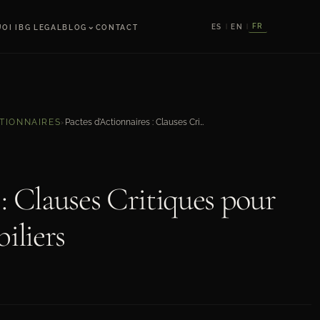
⌄
FR
ES
EN
OI IBG LEGAL
BLOG
CONTACT
|
|
Pactes d'Actionnaires : Clauses Critiques pour Joint-Ventures Immobiliers
CTIONNAIRES
›
 : Clauses Critiques pour
iliers