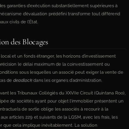
 des garanties d’exécution substantiellement supérieures à
n mécanisme d’évaluation prédéfini transforme tout différend
ux civils de l’État.
ion des Blocages
cal et un fonds étranger, les horizons d’investissement
 précision le délai maximum de la coinvestissement ou
onditions sous lesquelles un associé peut exiger la vente de
 cas de
deadlock
dans les organes d’administration.
ant les Tribunaux Collégiés du XXVIIe Circuit (Quintana Roo),
icipée de sociétés ayant pour objet l’immobilier présentent un
actuels de sortie oblige les associés à recourir à la
ux articles 229 et suivants de la LGSM, avec les frais, les
lier que cela implique inévitablement. La solution