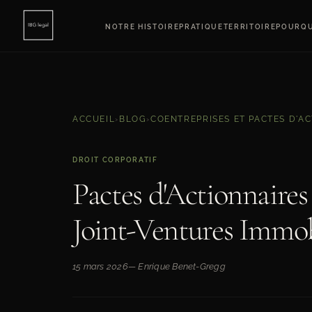
NOTRE HISTOIRE
PRATIQUE
TERRITOIRE
POURQU
ACCUEIL
›
BLOG
›
COENTREPRISES ET PACTES D'A
DROIT CORPORATIF
Pactes d'Actionnaires
Joint-Ventures Immob
15 mars 2026
— Enrique Benet-Gregg