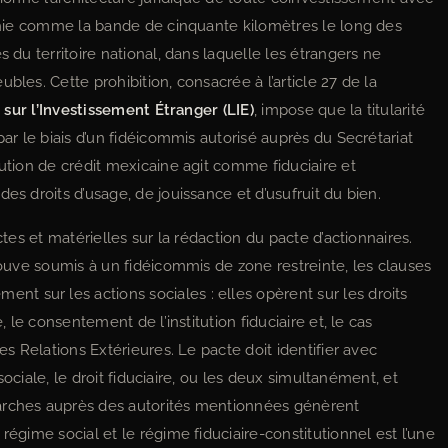
inie comme la bande de cinquante kilomètres le long des
s du territoire national, dans laquelle les étrangers ne
bles. Cette prohibition, consacrée à l’article 27 de la
 sur l’Investissement Étranger (LIE)
, impose que la titularité
par le biais d’un fidéicommis autorisé auprès du Secrétariat
tution de crédit mexicaine agit comme fiduciaire et
es droits d’usage, de jouissance et d’usufruit du bien.
ctes et matérielles sur la rédaction du pacte d’actionnaires.
trouve soumis à un fidéicommis de zone restreinte, les clauses
ent sur les actions sociales : elles opèrent sur les droits
, le consentement de l’institution fiduciaire et, le cas
es Relations Extérieures. Le pacte doit identifier avec
n sociale, le droit fiduciaire, ou les deux simultanément, et
marches auprès des autorités mentionnées génèrent
régime social et le régime fiduciaire-constitutionnel est l’une