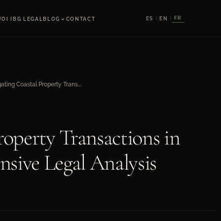
⌄
FR
ES
EN
OI IBG LEGAL
BLOG
CONTACT
|
|
Navigating Coastal Property Transactions in Mexico: A Comprehensive Legal Analysis
roperty Transactions in
sive Legal Analysis