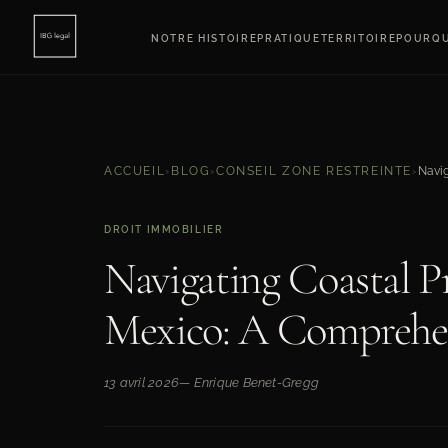
NOTRE HISTOIRE
PRATIQUE
TERRITOIRE
POURQU
ACCUEIL
›
BLOG
›
CONSEIL ZONE RESTREINTE
›
DROIT IMMOBILIER
Navigating Coastal P
Mexico: A Comprehen
13 avril 2026
— Enrique Benet-Gregg