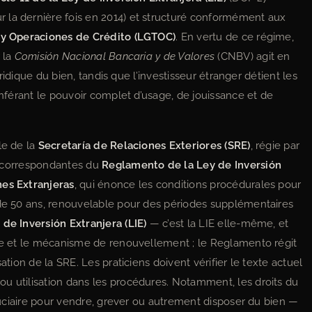
 la dernière fois en 2014) et structuré conformément aux
s y Operaciones de Crédito (LGTOC)
. En vertu de ce régime,
 la
Comisión Nacional Bancaria y de Valores
(CNBV) agit en
uridique du bien, tandis que l’investisseur étranger détient les
nférant le pouvoir complet d’usage, de jouissance et de
le de la
Secretaría de Relaciones Exteriores (SRE)
, régie par
s correspondantes du
Reglamento de la Ley de Inversión
nes Extranjeras
, qui énonce les conditions procédurales pour
 de 50 ans, renouvelable pour des périodes supplémentaires
y de Inversión Extranjera (LIE)
— c’est la LIE elle-même, et
rée et le mécanisme de renouvellement ; le Reglamento régit
ation de la SRE. Les praticiens doivent vérifier le texte actuel
u utilisation dans les procédures. Notamment, les droits du
fiduciaire pour vendre, grever ou autrement disposer du bien —