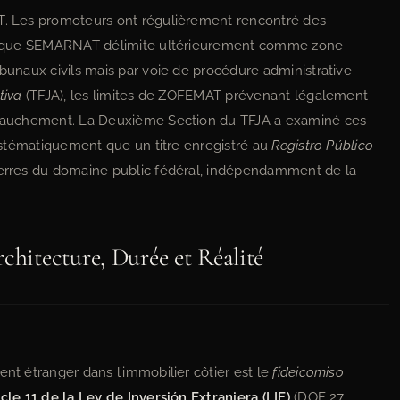
AT. Les promoteurs ont régulièrement rencontré des
s ce que SEMARNAT délimite ultérieurement comme zone
ibunaux civils mais par voie de procédure administrative
tiva
(TFJA), les limites de ZOFEMAT prévenant légalement
hevauchement. La Deuxième Section du TFJA a examiné ces
 systématiquement que un titre enregistré au
Registro Público
terres du domaine public fédéral, indépendamment de la
chitecture, Durée et Réalité
ent étranger dans l’immobilier côtier est le
fideicomiso
icle 11 de la Ley de Inversión Extranjera (LIE)
(DOF 27