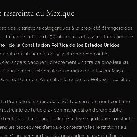
ne restreinte du Mexique
se des restrictions catégoriques à la propriété étrangère des
— la bande côtière de 50 kilomètres et la zone frontalière de
phe I de la Constitución Política de los Estados Unidos
lement constitutionnel de 1917 et renforcée par les
ux étrangers d’acquérir directement un titre de propriété sur
 Pratiquement l’intégralité du corridor de la Riviera Maya —
laya del Carmen, Akumal et l’archipel de Holbox — se situe
le. La Première Chambre de la SCJN a constamment confirmé
 restreinte de l’article 27 comme question d’ordre public,
 territoriale. La pratique administrative et judiciaire constante
dans les procédures d’amparo contestant les restrictions au
ant s’appuyer sur des tesis jurisprudenciales spécifiques