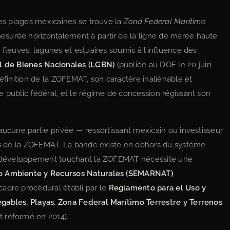
des plages mexicaines se trouve la
Zona Federal Marítimo
urée horizontalement à partir de la ligne de marée haute
 fleuves, lagunes et estuaires soumis à l’influence des
al de Bienes Nacionales (LGBN)
(publiée au DOF le 20 juin
définition de la ZOFEMAT, son caractère inaliénable et
e public fédéral, et le régime de concession régissant son
aucune partie privée — ressortissant mexicain ou investisseur
res de la ZOFEMAT. La bande existe en dehors du système
 de développement touchant la ZOFEMAT nécessite une
o Ambiente y Recursos Naturales (SEMARNAT)
,
cadre procédural établi par le
Reglamento para el Uso y
gables, Playas, Zona Federal Marítimo Terrestre y Terrenos
 réformé en 2014).