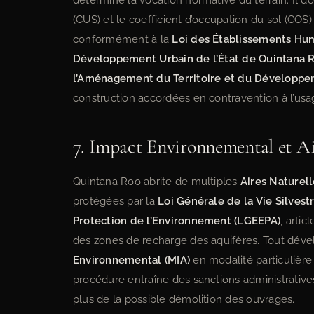
détermine la vocation normative du terrain. Il doit
(CUS) et le coefficient d’occupation du sol (COS)
conformément à la
Loi des Établissements Hum
Développement Urbain de l’État de Quintana 
l’Aménagement du Territoire et du Développ
construction accordées en contravention à l’us
7. Impact Environnemental et Ai
Quintana Roo abrite de multiples
Aires Naturel
protégées par la
Loi Générale de la Vie Silvest
Protection de l’Environnement (LGEEPA)
, arti
des zones de recharge des aquifères. Tout dév
Environnemental (MIA)
en modalité particulièr
procédure entraîne des sanctions administratives
plus de la possible démolition des ouvrages.