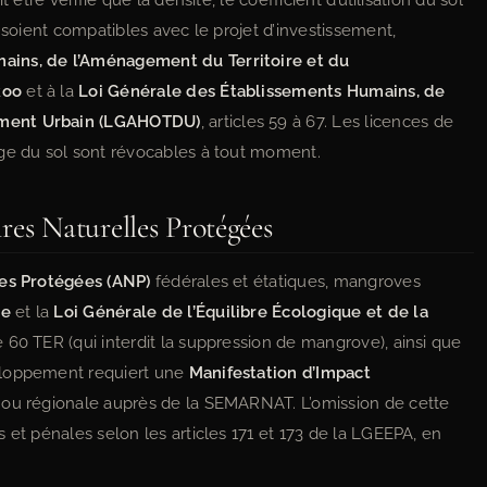
 être vérifié que la densité, le coefficient d’utilisation du sol
 soient compatibles avec le projet d’investissement,
ains, de l’Aménagement du Territoire et du
Roo
et à la
Loi Générale des Établissements Humains, de
ement Urbain (LGAHOTDU)
, articles 59 à 67. Les licences de
age du sol sont révocables à tout moment.
res Naturelles Protégées
les Protégées (ANP)
fédérales et étatiques, mangroves
re
et la
Loi Générale de l’Équilibre Écologique et de la
cle 60 TER (qui interdit la suppression de mangrove), ainsi que
eloppement requiert une
Manifestation d’Impact
e ou régionale auprès de la SEMARNAT. L’omission de cette
 et pénales selon les articles 171 et 173 de la LGEEPA, en