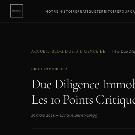
NOTRE HISTOIRE
PRATIQUE
TERRITOIRE
POURQU
ACCUEIL
›
BLOG
›
DUE DILIGENCE DE TITRE
›
DROIT IMMOBILIER
Due Diligence Immobil
Les 10 Points Critiqu
15 mars 2026
— Enrique Benet-Gregg