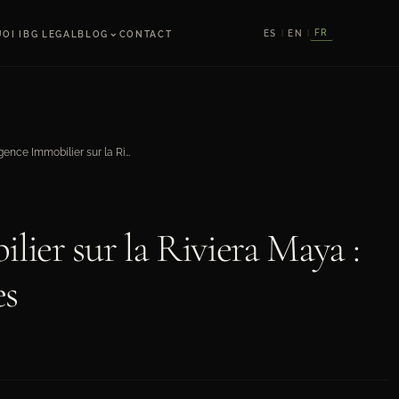
⌄
FR
ES
EN
OI IBG LEGAL
BLOG
CONTACT
|
|
Due Diligence Immobilier sur la Riviera Maya : Les 10 Points Critiques
ier sur la Riviera Maya :
es