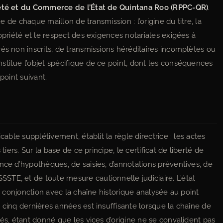
iété et du Commerce de l’État de Quintana Roo (RPPC-QR)
.
ue de chaque maillon de transmission : l’origine du titre, la
ropriété et le respect des exigences notariales exigées à
és non inscrits, de transmissions héréditaires incomplètes ou
stitue l’objet spécifique de ce point, dont les conséquences
point suivant.
icable supplétivement, établit la règle directrice : les actes
tiers. Sur la base de ce principe, le certificat de liberté de
nce d’hypothèques, de saisies, d’annotations préventives, de
TE, et de toute mesure cautionnelle judiciaire. L’état
en conjonction avec la chaîne historique analysée au point
 cinq dernières années est insuffisante lorsque la chaîne de
rés, étant donné que les vices d’origine ne se convalident pas