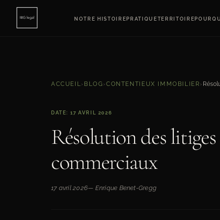
NOTRE HISTOIRE
PRATIQUE
TERRITOIRE
POURQU
ACCUEIL
›
BLOG
›
CONTENTIEUX IMMOBILIER
›
DATE: 17 AVRIL 2026
Résolution des litiges 
commerciaux
17 avril 2026
— Enrique Benet-Gregg