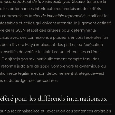
emanario Judicial de la Federación y su Gaceta
, traite de la
e les ordonnances interlocutoires produisant des effets
es commerciales (
actos de imposible reparación
), clarifiant le
stables et celles qui doivent attendre le jugement définitif.
 de la SCJN établit des critères pour déterminer la
ciaux avec des connexions à plusieurs entités fédérales, un
 de la Riviera Maya impliquant des parties ou l’exécution
conseillés de vérifier le statut actuel et tous les critères
 SJF à sjf.scjn.gob.mx, particulièrement compte tenu des
 la réforme judiciaire de 2024. Comprendre la dynamique du
tutionnelle légitime et son détournement stratégique—est
lais et du budget des procédures.
éféré pour les différends internationaux
sur la reconnaissance et l’exécution des sentences arbitrales