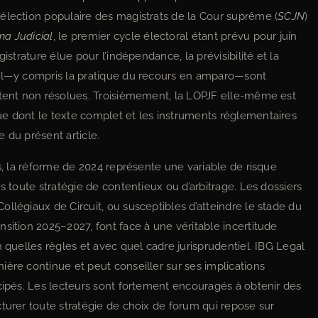
élection populaire des magistrats de la Cour suprême (
SCJN
)
ina Judicial
, le premier cycle électoral étant prévu pour juin
istrature élue pour l’indépendance, la prévisibilité et la
nel—y compris la pratique du recours en amparo—sont
stent non résolues. Troisièmement, la LOPJF elle-même est
ue dont le texte complet et les instruments réglementaires
 du présent article.
ls, la réforme de 2024 représente une variable de risque
s toute stratégie de contentieux ou d’arbitrage. Les dossiers
llégiaux de Circuit, ou susceptibles d’atteindre le stade du
sition 2025–2027, font face à une véritable incertitude
n quelles règles et avec quel cadre jurisprudentiel. IBG Legal
ière continue et peut conseiller sur ses implications
icipés. Les lecteurs sont fortement encouragés à obtenir des
turer toute stratégie de choix de forum qui repose sur