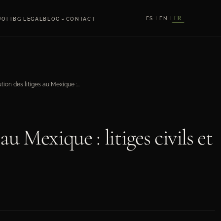
⌄
FR
ES
EN
OI IBG LEGAL
BLOG
CONTACT
|
|
Résolution des litiges au Mexique : litiges civils et commerciaux
au Mexique : litiges civils et