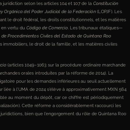
juridiction selon les articles 104 et 107 de la
Constitución
ey Orgánica del Poder Judicial de la Federación
(LOPJF). Les
t le droit fédéral, les droits constitutionnels, et les matières
n en vertu du
Código de Comercio
. Les tribunaux étatiques—
 de Procedimientos Civiles del Estado de Quintana Roo
immobiliers, le droit de la famille, et les matières civiles
cio
(articles 1049–1063 sur la procédure ordinaire marchande
archandes orales introduites par la réforme de 2014). La
gatoire pour les demandes inférieures au seuil actuellement
à jour liée à l’UMA de 2024 s’élève à approximativement MXN 564
icable au moment du dépôt, car ce chiffre est périodiquement
ualización). Cette réforme a considérablement raccourci les
 juridictions, bien que l’engorgement du rôle de Quintana Roo