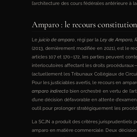
l’architecture des cours fédérales antérieure à l
Amparo : le recours constitutio
Le
juicio de amparo
, régi par la
Ley de Amparo, R
(2013, dernièrement modifiée en 2021), est le re
articles 107 et 170–172, les parties peuvent con
interlocutoires affectant les droits procédurau
(actuellement les Tribunaux Collégiaux de Circuit,
Pour les justiciables avertis, le recours en ampa
amparo indirecto
bien orchestré en vertu de l’ar
d’une décision défavorable en attente d’examen
outil pour prolonger stratégiquement les procéd
La SCJN a produit des critères jurisprudentiels p
amparo en matière commerciale. Deux décisions 