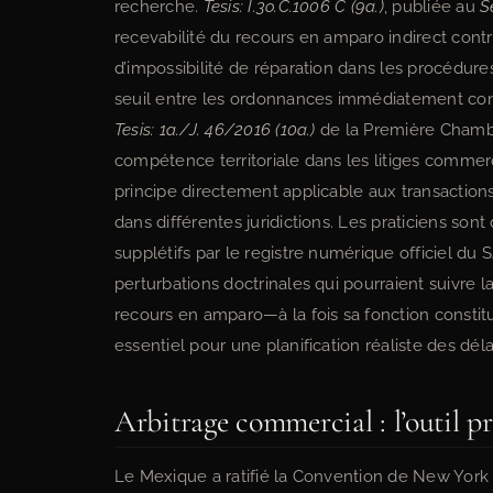
recherche.
Tesis: I.3o.C.1006 C (9a.)
, publiée au
S
recevabilité du recours en amparo indirect contr
d’impossibilité de réparation dans les procédur
seuil entre les ordonnances immédiatement conte
Tesis: 1a./J. 46/2016 (10a.)
de la Première Chambre
compétence territoriale dans les litiges commer
principe directement applicable aux transactions
dans différentes juridictions. Les praticiens sont 
supplétifs par le registre numérique officiel du
perturbations doctrinales qui pourraient suivre
recours en amparo—à la fois sa fonction consti
essentiel pour une planification réaliste des dé
Arbitrage commercial : l’outil pr
Le Mexique a ratifié la Convention de New York 