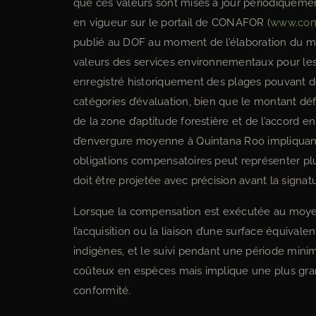
que ces valeurs sont mises à jour périodiquemen
en vigueur sur le portail de CONAFOR (
www.con
publié au DOF au moment de l’élaboration du modè
valeurs des services environnementaux pour le
enregistré historiquement des plages pouvant d
catégories d’évaluation, bien que le montant défi
de la zone d’aptitude forestière et de l’accord e
d’envergure moyenne à Quintana Roo impliquant p
obligations compensatoires peut représenter plu
doit être projetée avec précision avant la signat
Lorsque la compensation est exécutée au moyen 
l’acquisition ou la liaison d’une surface équiva
indigènes, et le suivi pendant une période mini
coûteux en espèces mais implique une plus gra
conformité.