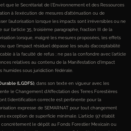
t, et que le Secrétariat de l’Environnement et des Ressources
tion à l’exécution de mesures d’atténuation ou de
 l’autorisation lorsque les impacts sont irréversibles ou ne
 l’article 35, troisième paragraphe, fraction III de la
torisation lorsque, malgré les mesures proposées, les effets
 ou que l’impact résiduel dépasse les seuils d’acceptabilité
cable à la faculté de refus ; ne pas la confondre avec l’article
igences relatives au contenu de la Manifestation d’Impact
 humides sous juridiction fédérale.
Durable (LGDFS)
, dans son texte en vigueur avec les
mente le Changement d’Affectation des Terres Forestières
t l’identification correcte est pertinente pour la
 autorisation expresse de SEMARNAT pour tout changement
sans exception de superficie minimale. L’article 97 établit
, concrètement le dépôt au Fonds Forestier Mexicain ou