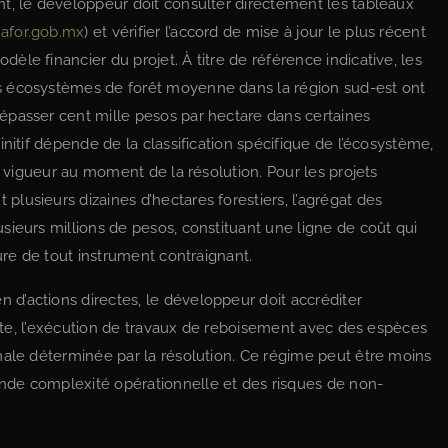
t, le développeur doit consulter directement les tableaux
afor.gob.mx
) et vérifier l’accord de mise à jour le plus récent
le financier du projet. À titre de référence indicative, les
s écosystèmes de forêt moyenne dans la région sud-est ont
épasser cent mille pesos par hectare dans certaines
nitif dépende de la classification spécifique de l’écosystème,
n vigueur au moment de la résolution. Pour les projets
lusieurs dizaines d’hectares forestiers, l’agrégat des
sieurs millions de pesos, constituant une ligne de coût qui
ure de tout instrument contraignant.
d’actions directes, le développeur doit accréditer
lente, l’exécution de travaux de reboisement avec des espèces
male déterminée par la résolution. Ce régime peut être moins
nde complexité opérationnelle et des risques de non-