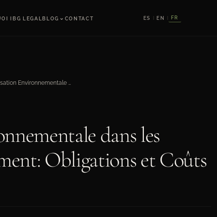
⌄
FR
ES
EN
OI IBG LEGAL
BLOG
CONTACT
|
|
Compensation Environnementale dans les Projets de Développement: Obligations et Coûts
nnementale dans les
ment: Obligations et Coûts