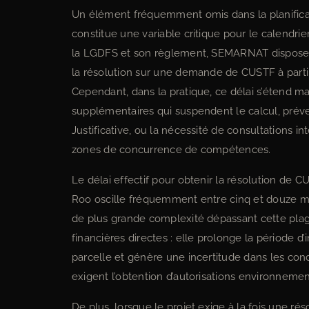
Un élément fréquemment omis dans la planificati
constitue une variable critique pour le calendri
la LGDFS et son règlement, SEMARNAT dispose d
la résolution sur une demande de CUSTF à parti
Cependant, dans la pratique, ce délai s’étend m
supplémentaires qui suspendent le calcul, prév
Justificative, ou la nécessité de consultations in
zones de concurrence de compétences.
Le délai effectif pour obtenir la résolution de
Roo oscille fréquemment entre cinq et douze mo
de plus grande complexité dépassant cette plag
financières directes : elle prolonge la période d’i
parcelle et génère une incertitude dans les con
exigent l’obtention d’autorisations environneme
De plus, lorsque le projet exige à la fois une r