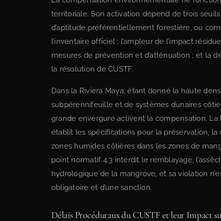
La compensation environnementale ne fonction
territoriale. Son activation dépend de trois seuils
d’aptitude préférentiellement forestière, ou 
l’inventaire officiel ; l’ampleur de l’impact résidu
mesures de prévention et d’atténuation ; et la dé
la résolution de CUSTF.
Dans la Riviera Maya, étant donné la haute dens
subpérennifeuille et de systèmes dunaires côti
grande envergure activent la compensation. La
établit les spécifications pour la préservation, la
zones humides côtières dans les zones de mangr
point normatif 4.3 interdit le remblayage, l’ass
hydrologique de la mangrove, et sa violation n’e
obligatoire et d’une sanction.
Délais Procéduraux du CUSTF et leur Impact su