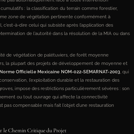
ne pas automatiquement face à toute intervention
 cumulatifs : la classification du terrain comme forestier,
comme zone de végétation pertinente conformément à
el, c’est-à-dire celui qui subsiste après l’application des
termination de l’autorité dans la résolution de la MIA ou dans
ité de végétation de palétuviers, de forêt moyenne
ers, la plupart des projets de développement de moyenne et
Norme Officielle Mexicaine NOM-022-SEMARNAT-2003
, qui
 conservation, l’exploitation durable et la restauration des
oves, impose des restrictions particulièrement sévères : son
èchement ou tout ouvrage qui affecte la connectivité
st pas compensable mais fait l’objet d’une restauration
r le Chemin Critique du Projet