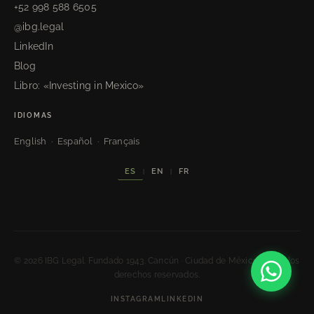
+52 998 588 6505
@ibg.legal
LinkedIn
Blog
Libro: «Investing in Mexico»
IDIOMAS
English · Español · Français
ES
EN
FR
|
|
© 2026 IBG Legal. Fundado 1943. Cancún · Ciudad de México. Todos los
derechos reservados.
INSTAGRAM
LINKEDIN