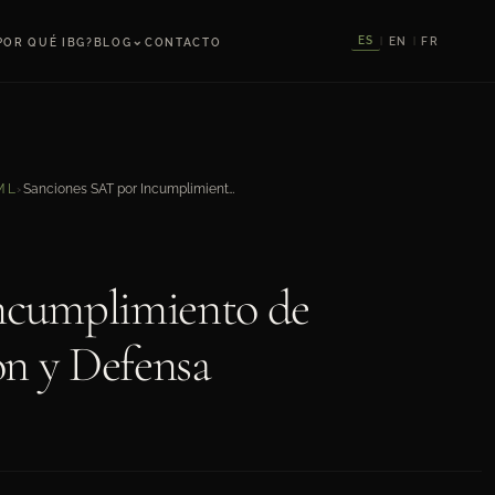
⌄
ES
EN
FR
POR QUÉ IBG?
BLOG
CONTACTO
|
|
Sanciones SAT por Incumplimiento de LFPIORPI: Exposición y Defensa
ML
›
ncumplimiento de
n y Defensa