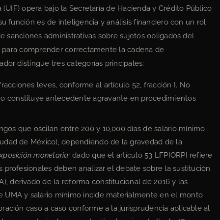
a (UIF) opera bajo la Secretaría de Hacienda y Crédito Público
u función es de inteligencia y análisis financiero con un rol
 de sanciones administrativas sobre sujetos obligados del
nte para comprender correctamente la cadena de
dor distingue tres categorías principales:
racciones leves, conforme al artículo 52, fracción I. No
ro constituye antecedente agravante en procedimientos
angos que oscilan entre 200 y 10,000 días de salario mínimo
Ciudad de México), dependiendo de la gravedad de la
xposición monetaria:
dado que el artículo 53 LFPIORPI refiere
os profesionales deben analizar el debate sobre la sustitución
), derivado de la reforma constitucional de 2016 y las
tre UMA y salario mínimo incide materialmente en el monto
loración caso a caso conforme a la jurisprudencia aplicable al