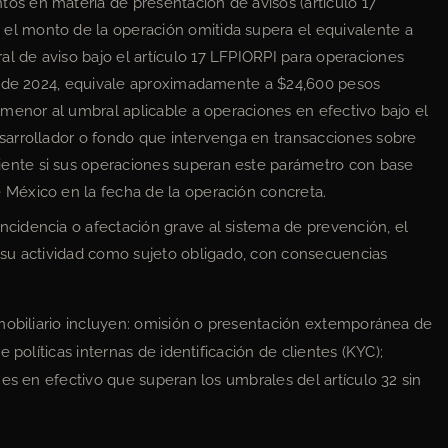
os en materia de presentación de avisos (artículo 17
el monto de la operación omitida supera el equivalente a
l de aviso bajo el artículo 17 LFPIORPI para operaciones
rre de 2024, equivale aproximadamente a $24,600 pesos
e menor al umbral aplicable a operaciones en efectivo bajo el
esarrollador o fondo que intervenga en transacciones sobre
iente si sus operaciones superan este parámetro con base
 México en la fecha de la operación concreta.
ncidencia o afectación grave al sistema de prevención, el
e su actividad como sujeto obligado, con consecuencias
nmobiliario incluyen: omisión o presentación extemporánea de
 políticas internas de identificación de clientes (KYC);
es en efectivo que superan los umbrales del artículo 32 sin