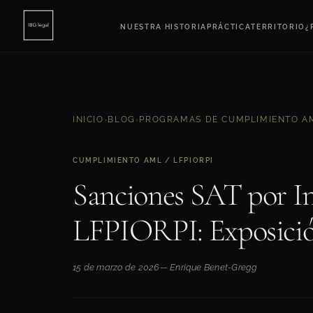
NUESTRA HISTORIA
PRÁCTICA
TERRITORIO
¿
INICIO
›
BLOG
›
PROGRAMAS DE CUMPLIMIENTO A
CUMPLIMIENTO AML / LFPIORPI
Sanciones SAT por I
LFPIORPI: Exposició
15 de marzo de 2026
— Enrique Benet-Gregg