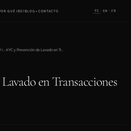
⌄
ES
EN
FR
POR QUÉ IBG?
BLOG
CONTACTO
|
|
KYC y Prevención de Lavado en Transacciones Inmobiliarias
ML
›
 Lavado en Transacciones