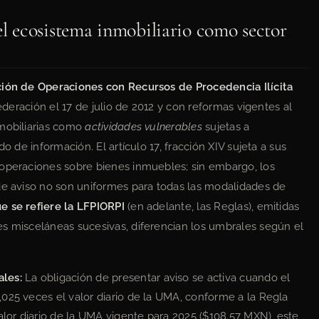
 ecosistema inmobiliario como sector
ción de Operaciones con Recursos de Procedencia Ilícita
Federación el 17 de julio de 2012 y con reformas vigentes al
nmobiliarias como
actividades vulnerables
sujetas a
o de información. El artículo 17, fracción XIV sujeta a sus
 operaciones sobre bienes inmuebles; sin embargo, los
de aviso no son uniformes para todas las modalidades de
e se refiere la LFPIORPI
(en adelante, las Reglas), emitidas
es misceláneas sucesivas, diferencian los umbrales según el
les:
La obligación de presentar aviso se activa cuando el
8,025 veces el valor diario de la UMA, conforme a la Regla
alor diario de la UMA vigente para 2025 ($108.57 MXN), este