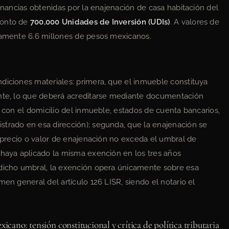
ganancias obtenidas por la enajenación de casa habitación del
monto de
700,000 Unidades de Inversión (UDIs)
. A valores de
adamente 6.6 millones de pesos mexicanos.
diciones materiales: primera, que el inmueble constituya
ante, lo que deberá acreditarse mediante documentación
r con el domicilio del inmueble, estados de cuenta bancarios,
strado en esa dirección); segunda, que la enajenación se
l precio o valor de enajenación no exceda el umbral de
 haya aplicado la misma exención en los tres años
 dicho umbral, la exención opera únicamente sobre esa
men general del artículo 126 LISR, siendo el notario el
icano: tensión constitucional y crítica de política tributaria