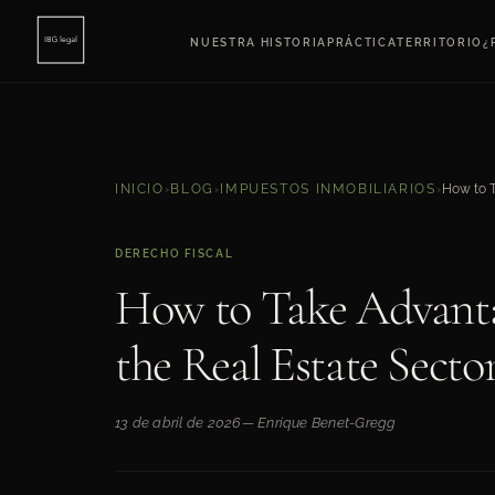
NUESTRA HISTORIA
PRÁCTICA
TERRITORIO
¿
INICIO
›
BLOG
›
IMPUESTOS INMOBILIARIOS
›
DERECHO FISCAL
How to Take Advanta
the Real Estate Secto
13 de abril de 2026
— Enrique Benet-Gregg