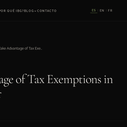
⌄
ES
EN
FR
POR QUÉ IBG?
BLOG
CONTACTO
|
|
How to Take Advantage of Tax Exemptions in the Real Estate Sector
ge of Tax Exemptions in
r