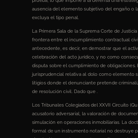
prueba, lo que impone a la defensa una estrategia
ausencia del elemento subjetivo del engaño o la
excluya el tipo penal.
La Primera Sala de la Suprema Corte de Justicia
frontera entre el incumplimiento contractual civi
antecedente, es decir, en demostrar que el activ
celebración del acto jurídico, y no como conse
disputa sobre el cumplimiento de obligaciones. E
jurisprudencial relativa al dolo como elemento s
litigios donde el denunciante pretende criminali
de resolución civil. Dado que .
Los Tribunales Colegiados del XXVII Circuito (Q
acusatorio adversarial, la valoración de documen
simulación en operaciones inmobiliarias. La doctr
formal de un instrumento notarial no destruye p