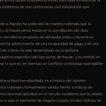
 activa desde la audiencia inicial, orientada a evidenciar la
 existencia de una controversia civil subyacente que
 de la Nación ha sostenido de manera reiterada que la
l y el fraude penal reside en la acreditación del dolo
o concibió el propósito de defraudar antes o durante la
cuencia sobreviniente de una incapacidad de pago o de una
ste criterio ha sido desarrollado en la doctrina
ubjetivo específico del tipo penal de fraude, y es central en
zar lo que es, en esencia, un conflicto contractual susceptible
uintana Roo) han abordado, en el marco del sistema
tos notariales formalmente válidos frente a indicios de
ina procesal aplicable en el circuito establece que la validez
or sí sola el elemento de engaño cuando existen indicios de