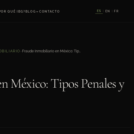
⌄
ES
EN
FR
POR QUÉ IBG?
BLOG
CONTACTO
|
|
Fraude Inmobiliario en México: Tipos Penales y Estrategia de Defensa
BILIARIO
›
en México: Tipos Penales y