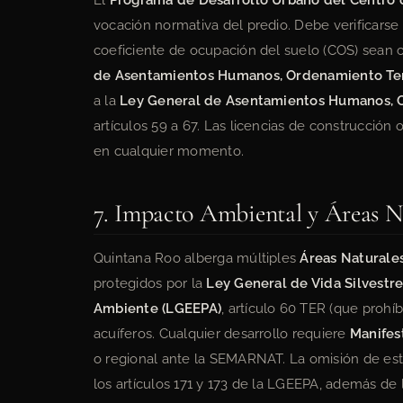
El
Programa de Desarrollo Urbano del Centro 
vocación normativa del predio. Debe verificarse 
coeficiente de ocupación del suelo (COS) sean 
de Asentamientos Humanos, Ordenamiento Terr
a la
Ley General de Asentamientos Humanos, O
artículos 59 a 67. Las licencias de construcció
en cualquier momento.
7. Impacto Ambiental y Áreas Na
Quintana Roo alberga múltiples
Áreas Naturale
protegidos por la
Ley General de Vida Silvestr
Ambiente (LGEEPA)
, artículo 60 TER (que proh
acuíferos. Cualquier desarrollo requiere
Manifes
o regional ante la SEMARNAT. La omisión de este
los artículos 171 y 173 de la LGEEPA, además de 