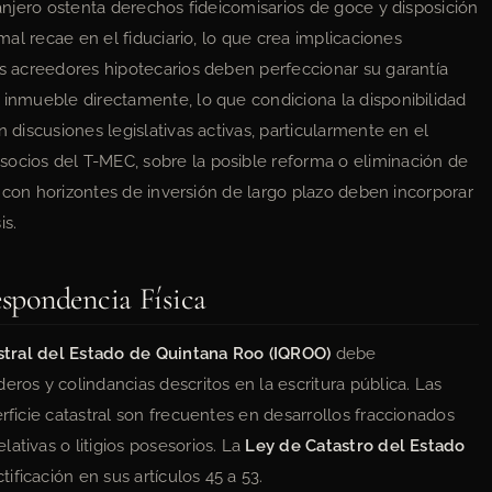
tranjero ostenta derechos fideicomisarios de goce y disposición
rmal recae en el fiduciario, lo que crea implicaciones
os acreedores hipotecarios deben perfeccionar su garantía
l inmueble directamente, lo que condiciona la disponibilidad
n discusiones legislativas activas, particularmente en el
socios del T-MEC, sobre la posible reforma o eliminación de
les con horizontes de inversión de largo plazo deben incorporar
is.
espondencia Física
astral del Estado de Quintana Roo (IQROO)
debe
eros y colindancias descritos en la escritura pública. Las
rficie catastral son frecuentes en desarrollos fraccionados
ativas o litigios posesorios. La
Ley de Catastro del Estado
ificación en sus artículos 45 a 53.