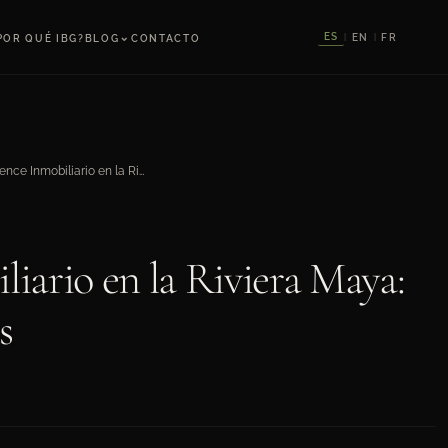
⌄
ES
EN
FR
POR QUÉ IBG?
BLOG
CONTACTO
|
|
Due Diligence Inmobiliario en la Riviera Maya: Los 10 Puntos Críticos
iario en la Riviera Maya:
s