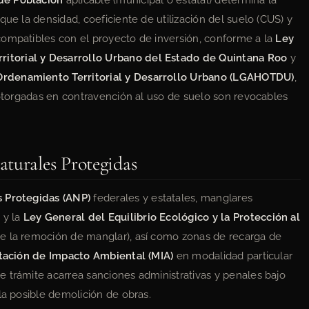
de Población
aplicable (municipal o estatal) determina la
que la densidad, coeficiente de utilización del suelo (CUS) y
compatibles con el proyecto de inversión, conforme a la
Ley
itorial y Desarrollo Urbano del Estado de Quintana Roo
y
rdenamiento Territorial y Desarrollo Urbano (LGAHOTDU)
,
n otorgadas en contravención al uso de suelo son revocables
turales Protegidas
s Protegidas (ANP)
federales y estatales, manglares
e
y la
Ley General del Equilibrio Ecológico y la Protección al
íbe la remoción de manglar), así como zonas de recarga de
tación de Impacto Ambiental (MIA)
en modalidad particular
 trámite acarrea sanciones administrativas y penales bajo
la posible demolición de obras.