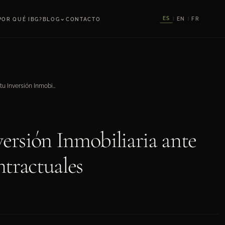
⌄
ES
EN
FR
POR QUÉ IBG?
BLOG
CONTACTO
|
|
Cómo Proteger tu Inversión Inmobiliaria ante Incumplimientos Contractuales
ersión Inmobiliaria ante
tractuales