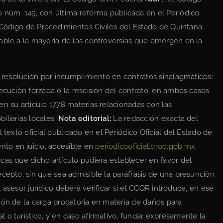
o núm. 149, con última reforma publicada en el Periódico
l Código de Procedimientos Civiles del Estado de Quintana
icable a la mayoría de las controversias que emergen en la
e resolución por incumplimiento en contratos sinalagmáticos:
ecución forzada o la rescisión del contrato, en ambos casos
en su artículo 1778 materias relacionadas con las
iliarias locales.
Nota editorial:
La redacción exacta del
 texto oficial publicado en el Periódico Oficial del Estado de
to en juicio, accesible en
periodicooficial.qroo.gob.mx
.
cas que dicho artículo pudiera establecer en favor del
ecepto, sin que sea admisible la paráfrasis de una presunción
El asesor jurídico deberá verificar si el CCQR introduce, en ese
ión de la carga probatoria en materia de daños para
 o turístico, y en caso afirmativo, fundar expresamente la