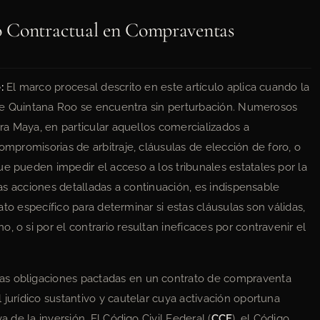
o Contractual en Compraventas
:
El marco procesal descrito en este artículo aplica cuando la
do de Quintana Roo se encuentra sin perturbación. Numerosos
era Maya, en particular aquellos comercializados a
ompromisorias de arbitraje, cláusulas de elección de foro, o
e pueden impedir el acceso a los tribunales estatales por la
 las acciones detalladas a continuación, es indispensable
trato específico para determinar si estas cláusulas son válidas,
, o si por el contrario resultan ineficaces por contravenir el
as obligaciones pactadas en un contrato de compraventa
 jurídico sustantivo y cautelar cuya activación oportuna
a de la inversión. El Código Civil Federal (
CCF
), el Código