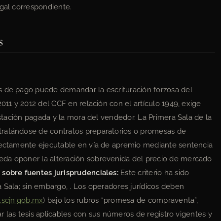
egal correspondiente.
s
s de pago puede demandar la escrituración forzosa del
2011 y 2012 del CCF en relación con el artículo 1949, exige
restación pagada y la mora del vendedor. La Primera Sala de la
tratándose de contratos preparatorios o promesas de
rfectamente ejecutable en vía de apremio mediante sentencia
eda oponer la alteración sobrevenida del precio de mercado
 sobre fuentes jurisprudenciales:
Este criterio ha sido
a Sala; sin embargo, . Los operadores jurídicos deben
2.scjn.gob.mx
) bajo los rubros “promesa de compraventa”,
car las tesis aplicables con sus números de registro vigentes y