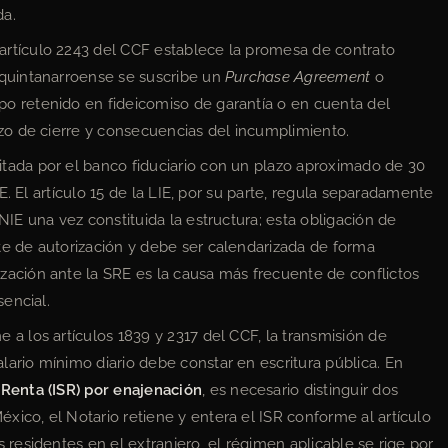
da.
artículo 2243 del CCF establece la promesa de contrato
 quintanarroense se suscribe un
Purchase Agreement
o
o retenido en fideicomiso de garantía o en cuenta del
azo de cierre y consecuencias del incumplimiento.
tada por el banco fiduciario con un plazo aproximado de 30
IE. El artículo 15 de la LIE, por su parte, regula separadamente
NIE una vez constituida la estructura; esta obligación de
te de autorización y debe ser calendarizada de forma
zación ante la SRE es la causa más frecuente de conflictos
sencial.
a los artículos 1839 y 2317 del CCF, la transmisión de
ario mínimo diario debe constar en escritura pública. En
Renta (ISR) por enajenación
, es necesario distinguir dos
ico, el Notario retiene y entera el ISR conforme al artículo
 residentes en el extranjero, el régimen aplicable se rige por