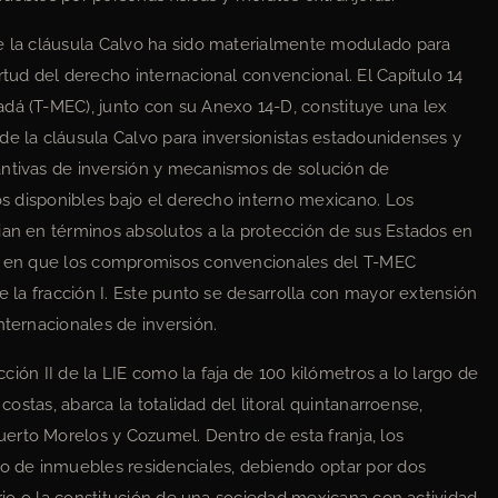
de la cláusula Calvo ha sido materialmente modulado para
rtud del derecho internacional convencional. El Capítulo 14
dá (T-MEC), junto con su Anexo 14-D, constituye una lex
de la cláusula Calvo para inversionistas estadounidenses y
antivas de inversión y mecanismos de solución de
los disponibles bajo el derecho interno mexicano. Los
ian en términos absolutos a la protección de sus Estados en
ida en que los compromisos convencionales del T-MEC
de la fracción I. Este punto se desarrolla con mayor extensión
nternacionales de inversión.
racción II de la LIE como la faja de 100 kilómetros a lo largo de
 costas, abarca la totalidad del litoral quintanarroense,
erto Morelos y Cozumel. Dentro de esta franja, los
to de inmuebles residenciales, debiendo optar por dos