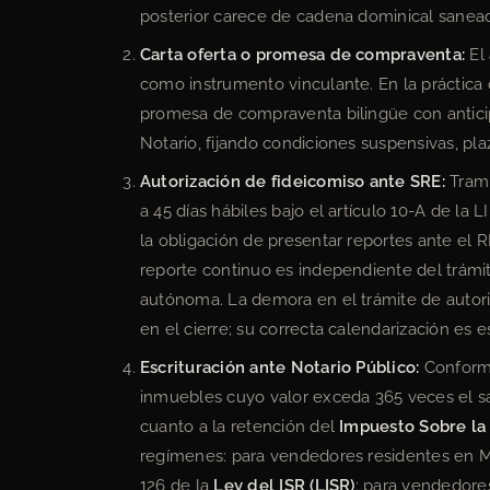
posterior carece de cadena dominical sanea
Carta oferta o promesa de compraventa:
El 
como instrumento vinculante. En la práctica
promesa de compraventa bilingüe con anticip
Notario, fijando condiciones suspensivas, pl
Autorización de fideicomiso ante SRE:
Trami
a 45 días hábiles bajo el artículo 10-A de la L
la obligación de presentar reportes ante el R
reporte continuo es independiente del trámi
autónoma. La demora en el trámite de autori
en el cierre; su correcta calendarización es e
Escrituración ante Notario Público:
Conforme 
inmuebles cuyo valor exceda 365 veces el sal
cuanto a la retención del
Impuesto Sobre la 
regímenes: para vendedores residentes en Méx
126 de la
Ley del ISR (LISR)
; para vendedores