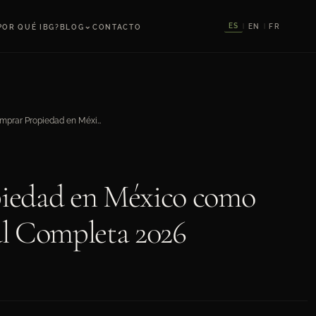
⌄
ES
EN
FR
POR QUÉ IBG?
BLOG
CONTACTO
|
|
Cómo Comprar Propiedad en México como Extranjero: Guía Legal Completa 2026
edad en México como
al Completa 2026