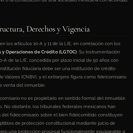
iario o la constitución de una sociedad mexicana con actividad
tructura, Derechos y Vigencia
n los artículos 10-A y 11 de la LIE, en correlación con los
s y Operaciones de Crédito (LGTOC)
. Su instrumentación
10-A de la LIE, concedida por plazo inicial de 50 años con
nstitución fiduciaria debe ser una institución de crédito
e Valores (CNBV), y el extranjero figura como fideicomisario
 la venta del inmueble.
eicomisario no es propietario en sentido formal del inmueble;
ario. No obstante, los tribunales federales mexicanos han
del fideicomisario sobre el bien fideicomitido constituyen
ptibles de protección constitucional mediante juicio de
njero una protección procesal funcionalmente equiparable a