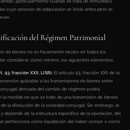
 cambio, particularmente cuando se trata de inmuebles,
ios cuyo proceso de adquisición se inició antes pero se
imen.
dificación del Régimen Patrimonial
ión de bienes no es fiscalmente neutro en todos los
debe considerar, como mínimo, los siguientes elementos:
 93, fracción XXII, LISR):
El artículo 93, fracción XXII de la
exención aplicable a las transmisiones de bienes entre
r conyugal derivada del cambio de régimen podría
 la medida en que se trate de una transmisión de bienes
e la disolución de la sociedad conyugal. Sin embargo, la
 y depende de la estructura específica de la operación, del
ón se perfecciona como liquidación del haber común o como