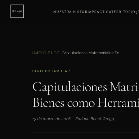
NUESTRA HISTORIA
PRÁCTICA
TERRITORIO
¿
Capitulaciones Matrimoniales: Separación de Bienes como Herramienta de Protección
INICIO
›
BLOG
›
DERECHO FAMILIAR
Capitulaciones Matri
Bienes como Herrami
15 de marzo de 2026
— Enrique Benet-Gregg