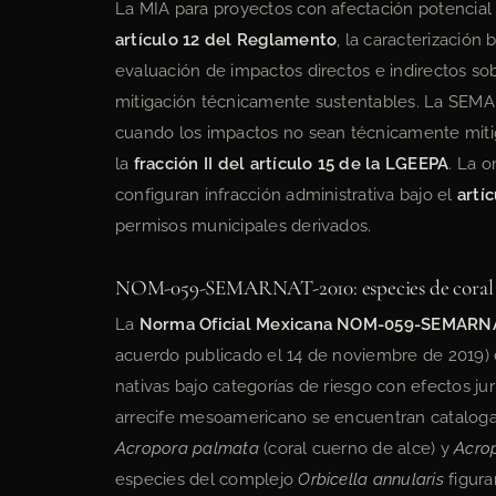
La MIA para proyectos con afectación potencial 
artículo 12 del Reglamento
, la caracterización
evaluación de impactos directos e indirectos s
mitigación técnicamente sustentables. La SEMA
cuando los impactos no sean técnicamente mitig
la
fracción II del artículo 15 de la LGEEPA
. La o
configuran infracción administrativa bajo el
artíc
permisos municipales derivados.
NOM-059-SEMARNAT-2010: especies de coral en
La
Norma Oficial Mexicana NOM-059-SEMARN
acuerdo publicado el 14 de noviembre de 2019) e
nativas bajo categorías de riesgo con efectos ju
arrecife mesoamericano se encuentran cataloga
Acropora palmata
(coral cuerno de alce) y
Acrop
especies del complejo
Orbicella annularis
figura