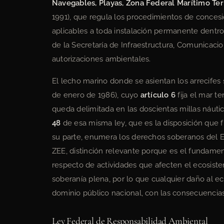
Navegables, Playas, Zona Federal Marítimo Ter
1991), que regula los procedimientos de concesi
aplicables a toda instalación permanente dentr
de la Secretaría de Infraestructura, Comunicaci
autorizaciones ambientales.
El lecho marino donde se asientan los arrecifes 
de enero de 1986), cuyo
artículo 6
fija el mar t
queda delimitada en las doscientas millas náut
48
de esa misma ley, que es la disposición que f
su parte, enumera los derechos soberanos del E
ZEE, distinción relevante porque es el fundamen
respecto de actividades que afecten el ecosistem
soberanía plena, por lo que cualquier daño al ec
dominio público nacional, con las consecuencias
Ley Federal de Responsabilidad Ambiental