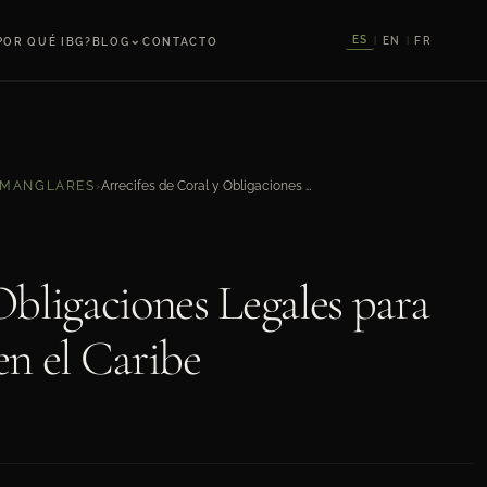
⌄
ES
EN
FR
POR QUÉ IBG?
BLOG
CONTACTO
|
|
Arrecifes de Coral y Obligaciones Legales para Desarrollos Costeros en el Caribe
 MANGLARES
›
Obligaciones Legales para
en el Caribe