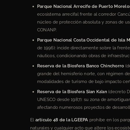
Parque Nacional Arrecife de Puerto Morelo
ecosistema arrecifal frente al corredor Can
núcleo de protección absoluta y zonas de uso
CONANP.
Parque Nacional Costa Occidental de Isla 
de 1996): incide directamente sobre la frent
náuticos, condicionando obras de infraestruct
Reserva de la Biosfera Banco Chinchorro
(d
grande del hemisferio norte, con régimen de
modalidades de turismo de bajo impacto cer
Reserva de la Biosfera Sian Ka’an
(decreto D
UNESCO desde 1987): su zona de amortiguam
afectando numerosos proyectos de desarrollo 
El
artículo 48 de la LGEEPA
prohíbe en los parq
naturales y cualquier acto que altere los ecos