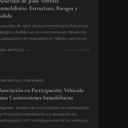
Acuerdos de Joint Venture
Inmobiliario: Estructura, Riesgos y
Salida
cuerdos de Joint Venture Inmobiliario: Estructura,
iesgos y Salida Las co-inversiones en desarrollo
o adquisición de inmuebles en México operan en
un vacío no
LEER ARTÍCULO →
15 de marzo de 2026
CONTRATOS Y CONVENIOS
Asociación en Participación: Vehículo
para Coinversiones Inmobiliarias
Régimen Jurídico de la Asociación en Participación
en Proyectos Inmobiliarios La asociación en
articipación ( AP ) constituye uno de los vehículos
contractuale