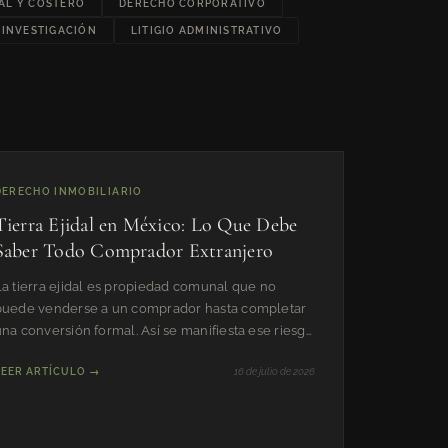
AL Y COSTERO
DERECHO CORPORATIVO
INVESTIGACIÓN
LITIGIO ADMINISTRATIVO
DERECHO INMOBILIARIO
Tierra Ejidal en México: Lo Que Debe
Saber Todo Comprador Extranjero
La tierra ejidal es propiedad comunal que no
puede venderse a un comprador hasta completar
na conversión formal. Así se manifiesta ese riesgo
en Quintana Roo.
LEER ARTÍCULO →
16 de julio de 2026