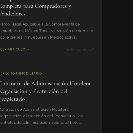
Completa para Compradores y
Vendedores
Marco Fiscal Aplicable a la Compraventa de
Inmuebles en México Toda transmisión de dominio
sobre bienes inmuebles en México activa
simultáneamente obligaciones
LEER ARTÍCULO →
15 de marzo de 2026
DERECHO INMOBILIARIO
Contratos de Administración Hotelera:
Negociación y Protección del
Propietario
Contratos de Administración Hotelera:
Negociación y Protección del Propietario Los
ontratos de administración hotelera ( hotel
management agreements ) constitu