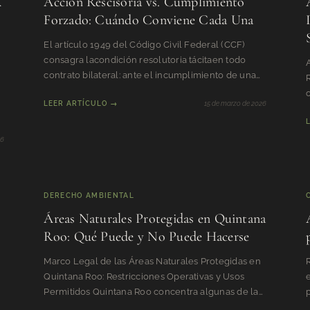
A
Acción Rescisoria vs. Cumplimiento
Forzado: Cuándo Conviene Cada Una
El artículo 1949 del Código Civil Federal (CCF)
consagra lacondición resolutoria tácitaen todo
A
contrato bilateral: ante el incumplimiento de una
R
parte, la perju
LEER ARTÍCULO →
15 de marzo de 2026
26
DERECHO AMBIENTAL
Áreas Naturales Protegidas en Quintana
Roo: Qué Puede y No Puede Hacerse
Marco Legal de las Áreas Naturales Protegidas en
Quintana Roo: Restricciones Operativas y Usos
Permitidos Quintana Roo concentra algunas de las
p
superficies prot