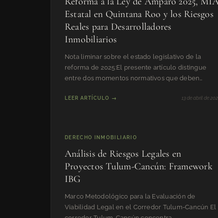
Reforma a la Ley de Amparo 2025, MI
Estatal en Quintana Roo y los Riesgos
Reales para Desarrolladores
Inmobiliarios
Nota liminar sobre el estado legislativo de la
reforma de 2025:El presente artículo distingue
entre dos momentos normativos que deben
mantenerse conceptualmente
LEER ARTÍCULO →
13 de abril de 20
DERECHO INMOBILIARIO
Análisis de Riesgos Legales en
Proyectos Tulum-Cancún: Framework
IBG
Marco Metodológico para la Evaluación de
Viabilidad Legal en el Corredor Tulum-Cancún El
corredor Tulum-Cancún concentra