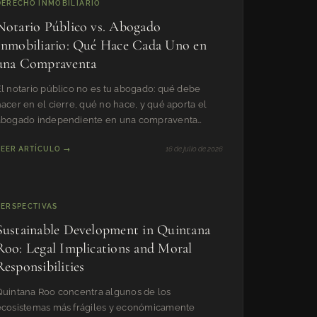
DERECHO INMOBILIARIO
Notario Público vs. Abogado
Inmobiliario: Qué Hace Cada Uno en
una Compraventa
El notario público no es tu abogado: qué debe
acer en el cierre, qué no hace, y qué aporta el
abogado independiente en una compraventa
nmobiliaria en México.
LEER ARTÍCULO →
16 de julio de 2026
PERSPECTIVAS
Sustainable Development in Quintana
Roo: Legal Implications and Moral
Responsibilities
Quintana Roo concentra algunos de los
ecosistemas más frágiles y económicamente