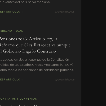
relevantes del país: selva mediana
subperennifolia, manglares, arrecifes de cora
LEER ARTÍCULO →
17 de abril de 2026
DERECHO FISCAL
Pensiones 2026: Artículo 127, la
Reforma que Sí es Retroactiva aunque
el Gobierno Diga lo Contrario
a aplicación del artículo 127 de la Constitución
Política de los Estados Unidos Mexicanos (CPEUM)
como tope a las pensiones de servidores públicos
a retirados
LEER ARTÍCULO →
13 de abril de 2026
CONTRATOS Y CONVENIOS