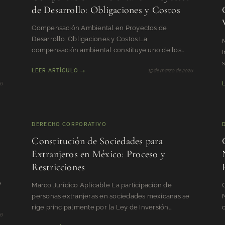
de Desarrollo: Obligaciones y Costos
Compensación Ambiental en Proyectos de
Desarrollo: Obligaciones y Costos La
compensación ambiental constituye uno de los
rubros más subestimados en la estructur
LEER ARTÍCULO →
15 de marzo de 2026
26
DERECHO CORPORATIVO
Constitución de Sociedades para
Extranjeros en México: Proceso y
Restricciones
e
Marco Jurídico Aplicable La participación de
personas extranjeras en sociedades mexicanas se
rige principalmente por la Ley de Inversión
c
26
Extranjera (LIE) , publ