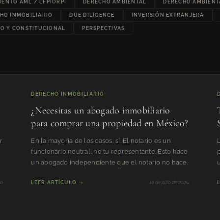
ENTO AML / LFPIORPI
DERECHO AMBIENTAL
DERECHO AMBIENT
HO INMOBILIARIO
DUE DILIGENCE
INVERSIÓN EXTRANJERA
RO Y CONSTITUCIONAL
PERSPECTIVAS
DERECHO INMOBILIARIO
¿Necesitas un abogado inmobiliario
para comprar una propiedad en México?
r
En la mayoría de los casos, sí. El notario es un
funcionario neutral, no tu representante. Esto hace
un abogado independiente que el notario no hace.
u
26
LEER ARTÍCULO →
16 de julio de 2026