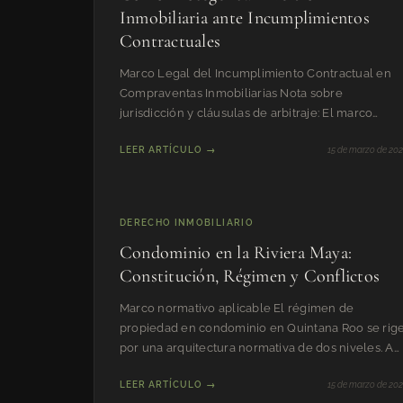
Inmobiliaria ante Incumplimientos
Contractuales
Marco Legal del Incumplimiento Contractual en
Compraventas Inmobiliarias Nota sobre
jurisdicción y cláusulas de arbitraje: El marco
procesal descrito en este ar
LEER ARTÍCULO →
15 de marzo de 20
DERECHO INMOBILIARIO
Condominio en la Riviera Maya:
Constitución, Régimen y Conflictos
Marco normativo aplicable El régimen de
propiedad en condominio en Quintana Roo se rig
por una arquitectura normativa de dos niveles. A
nivel federal, el Códig
LEER ARTÍCULO →
15 de marzo de 20