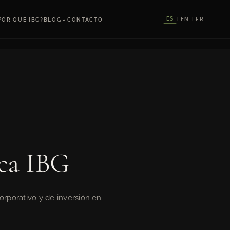
⌄
ES
EN
FR
POR QUÉ IBG?
BLOG
CONTACTO
|
|
ica IBG
corporativo y de inversión en