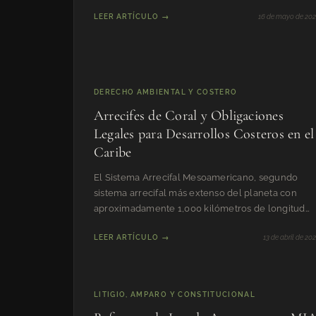
geopolíticos 2048-2075. Análisis integral del
LEER ARTÍCULO →
16 de mayo de 20
régimen, sus motivos históricos, su evolución y su
trayectorias futuras.
DERECHO AMBIENTAL Y COSTERO
Arrecifes de Coral y Obligaciones
Legales para Desarrollos Costeros en el
Caribe
El Sistema Arrecifal Mesoamericano, segundo
sistema arrecifal más extenso del planeta con
aproximadamente 1,000 kilómetros de longitud
desde la Península de Yuc
LEER ARTÍCULO →
13 de abril de 20
LITIGIO, AMPARO Y CONSTITUCIONAL