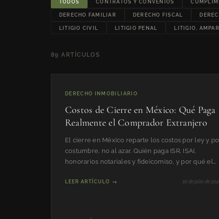
TODOS
CONTRATOS Y CONVENIOS
CUMPLIMI
DERECHO FAMILIAR
DERECHO FISCAL
DEREC
LITIGIO CIVIL
LITIGIO PENAL
LITIGIO, AMPA
89 ARTÍCULOS
DERECHO INMOBILIARIO
Costos de Cierre en México: Qué Paga
Realmente el Comprador Extranjero
El cierre en México reparte los costos por ley y po
costumbre, no al azar. Quién paga ISR, ISAI,
honorarios notariales y fideicomiso, y por qué el
monto varía.
LEER ARTÍCULO →
16 de julio de 20