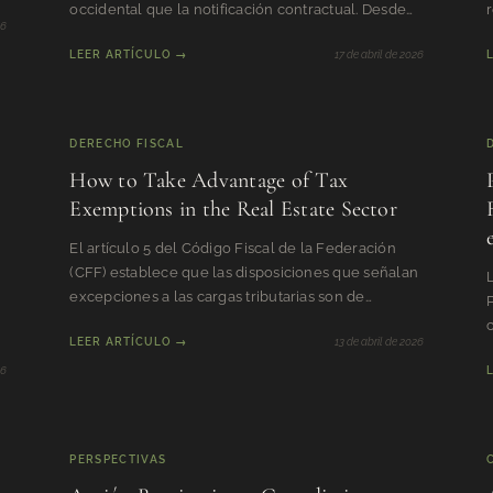
occidental que la notificación contractual. Desde
26
s
las fórmulas pro
LEER ARTÍCULO →
17 de abril de 2026
DERECHO FISCAL
How to Take Advantage of Tax
Exemptions in the Real Estate Sector
El artículo 5 del Código Fiscal de la Federación
(CFF) establece que las disposiciones que señalan
L
excepciones a las cargas tributarias son de
aplicación estric
LEER ARTÍCULO →
13 de abril de 2026
y
26
PERSPECTIVAS